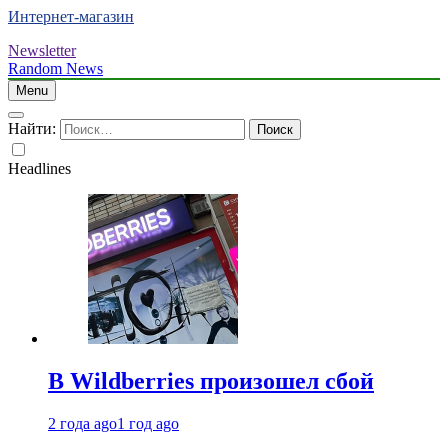
Интернет-магазин
Newsletter
Random News
Menu
Найти:
Headlines
В Wildberries произошел сбой
2 года ago
1 год ago