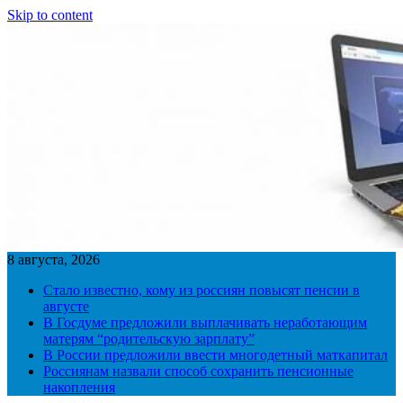
Skip to content
8 августа, 2026
Стало известно, кому из россиян повысят пенсии в
августе
В Госдуме предложили выплачивать неработающим
матерям “родительскую зарплату”
В России предложили ввести многодетный маткапитал
Россиянам назвали способ сохранить пенсионные
накопления