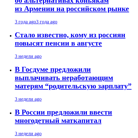
об альтернативах коньякам
из Армении на российском рынке
3 года ago
3 года ago
Стало известно, кому из россиян
повысят пенсии в августе
3 недели ago
В Госдуме предложили
выплачивать неработающим
матерям “родительскую зарплату”
3 недели ago
В России предложили ввести
многодетный маткапитал
3 недели ago