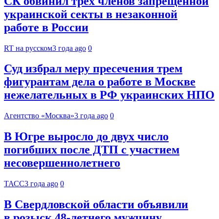
СК обвинил трёх членов запрещённой
украинской секты в незаконной
работе в России
RT на русском
3 года ago
0
Суд избрал меру пресечения трем
фигурантам дела о работе в Москве
нежелательных в РФ украинских НПО
Агентство «Москва»
3 года ago
0
В Югре выросло до двух число
погибших после ДТП с участием
несовершеннолетнего
ТАСС
3 года ago
0
В Свердловской области объявили
в розыск 48-летнего мужчину