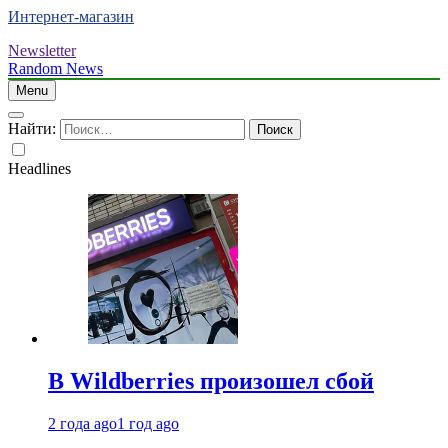
Интернет-магазин
Newsletter
Random News
Menu
Найти:
Headlines
В Wildberries произошел сбой
2 года ago
1 год ago