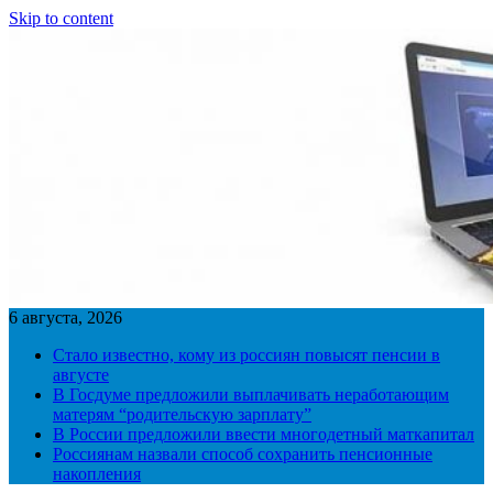
Skip to content
6 августа, 2026
Стало известно, кому из россиян повысят пенсии в
августе
В Госдуме предложили выплачивать неработающим
матерям “родительскую зарплату”
В России предложили ввести многодетный маткапитал
Россиянам назвали способ сохранить пенсионные
накопления