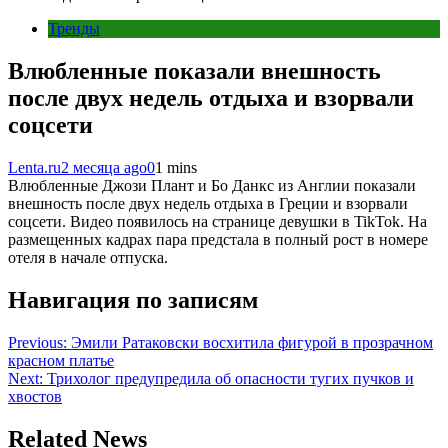
Тренды
Влюбленные показали внешность
после двух недель отдыха и взорвали
соцсети
Lenta.ru
2 месяца ago
0
1 mins
Влюбленные Джози Плант и Бо Данкс из Англии показали
внешность после двух недель отдыха в Греции и взорвали
соцсети. Видео появилось на странице девушки в TikTok. На
размещенных кадрах пара предстала в полный рост в номере
отеля в начале отпуска.
Навигация по записям
Previous:
Эмили Ратаковски восхитила фигурой в прозрачном
красном платье
Next:
Трихолог предупредила об опасности тугих пучков и
хвостов
Related News