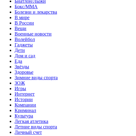
Биатлон/Лыжи
Бокс/MMA
Болезни и лекарства
В мире
В России
Вещи
Военные новости
Волейбол
Гаджеты
Дети
Дом и сад
Еда
Звёзды
Здоровье
Зимние виды спорта
ЗОЖ
Игры
Интернет
Истории
Компании
Криминал
Культура
Легкая атлетика
Летние виды спорта
Личный счет