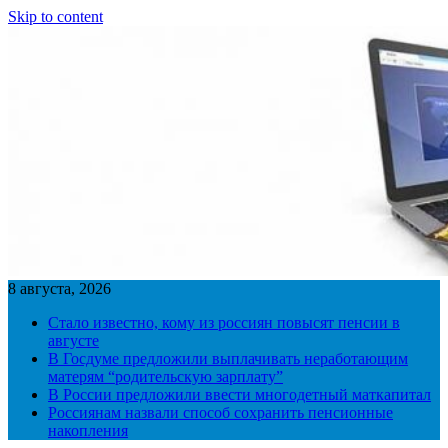
Skip to content
8 августа, 2026
Стало известно, кому из россиян повысят пенсии в
августе
В Госдуме предложили выплачивать неработающим
матерям “родительскую зарплату”
В России предложили ввести многодетный маткапитал
Россиянам назвали способ сохранить пенсионные
накопления