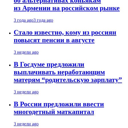
об альтернативах коньякам
из Армении на российском рынке
3 года ago
3 года ago
Стало известно, кому из россиян
повысят пенсии в августе
3 недели ago
В Госдуме предложили
выплачивать неработающим
матерям “родительскую зарплату”
3 недели ago
В России предложили ввести
многодетный маткапитал
3 недели ago