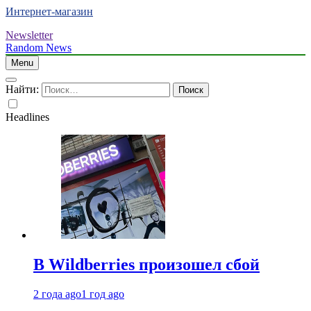
Интернет-магазин
Newsletter
Random News
Menu
Найти:
Headlines
В Wildberries произошел сбой
2 года ago
1 год ago