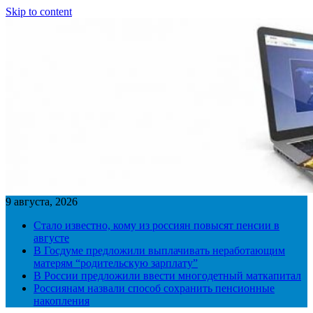
Skip to content
9 августа, 2026
Стало известно, кому из россиян повысят пенсии в
августе
В Госдуме предложили выплачивать неработающим
матерям “родительскую зарплату”
В России предложили ввести многодетный маткапитал
Россиянам назвали способ сохранить пенсионные
накопления