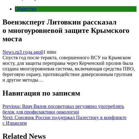
Общество
Военэксперт Литовкин рассказал
о многоуровневой защите Крымского
моста
News.ru
3 года ago
0
1 mins
Спустя год после теракта, совершенного ВСУ на Крымском
мосту, для защиты переправы через Керченский пролив была
создана многоуровневая система, включающая средства ПВО,
береговую охрану, противодействие диверсионным группам
и другие методы…
Навигация по записям
Previous:
Врач Вялов посоветовал регулярно употреблять
белок для профилактики онкологии
Next:
Союзник России поддержал Палестину в конфликте
с Израилем
Related News