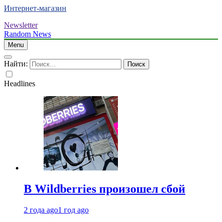
Интернет-магазин
Newsletter
Random News
Menu
Найти:
Headlines
В Wildberries произошел сбой
2 года ago
1 год ago