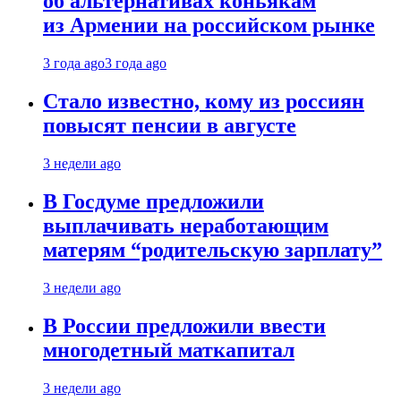
об альтернативах коньякам
из Армении на российском рынке
3 года ago
3 года ago
Стало известно, кому из россиян
повысят пенсии в августе
3 недели ago
В Госдуме предложили
выплачивать неработающим
матерям “родительскую зарплату”
3 недели ago
В России предложили ввести
многодетный маткапитал
3 недели ago