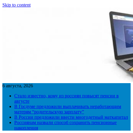
Skip to content
6 августа, 2026
Стало известно, кому из россиян повысят пенсии в
августе
В Госдуме предложили выплачивать неработающим
матерям “родительскую зарплату”
В России предложили ввести многодетный маткапитал
Россиянам назвали способ сохранить пенсионные
накопления