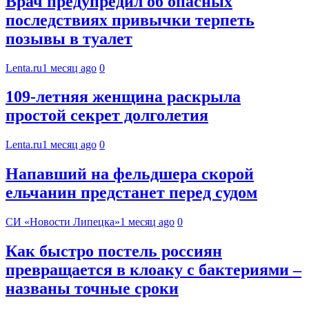
Врач предупредил об опасных
последствиях привычки терпеть
позывы в туалет
Lenta.ru
1 месяц ago
0
109-летняя женщина раскрыла
простой секрет долголетия
Lenta.ru
1 месяц ago
0
Напавший на фельдшера скорой
ельчанин предстанет перед судом
СИ «Новости Липецка»
1 месяц ago
0
Как быстро постель россиян
превращается в клоаку с бактериями –
названы точные сроки