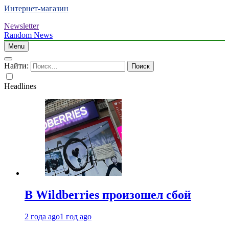
Интернет-магазин
Newsletter
Random News
Menu
Найти:
Headlines
В Wildberries произошел сбой
2 года ago
1 год ago