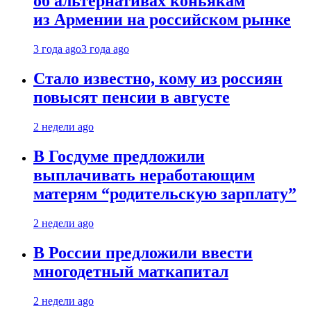
об альтернативах коньякам
из Армении на российском рынке
3 года ago
3 года ago
Стало известно, кому из россиян
повысят пенсии в августе
2 недели ago
В Госдуме предложили
выплачивать неработающим
матерям “родительскую зарплату”
2 недели ago
В России предложили ввести
многодетный маткапитал
2 недели ago