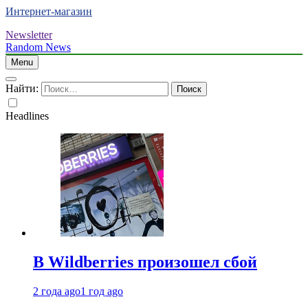
Интернет-магазин
Newsletter
Random News
Menu
Найти:
Headlines
В Wildberries произошел сбой
2 года ago
1 год ago