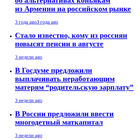
об альтернативах коньякам
из Армении на российском рынке
3 года ago
3 года ago
Стало известно, кому из россиян
повысят пенсии в августе
3 недели ago
В Госдуме предложили
выплачивать неработающим
матерям “родительскую зарплату”
3 недели ago
В России предложили ввести
многодетный маткапитал
3 недели ago