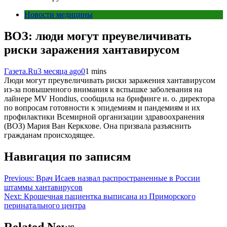
Новости медицины
ВОЗ: люди могут преувеличивать
риски заражения хантавирусом
Газета.Ru
3 месяца ago
0
1 mins
Люди могут преувеличивать риски заражения хантавирусом
из-за повышенного внимания к вспышке заболевания на
лайнере MV Hondius, сообщила на брифинге и. о. директора
по вопросам готовности к эпидемиям и пандемиям и их
профилактики Всемирной организации здравоохранения
(ВОЗ) Мария Ван Керкхове. Она призвала разъяснить
гражданам происходящее.
Навигация по записям
Previous:
Врач Исаев назвал распространенные в России
штаммы хантавирусов
Next:
Крошечная пациентка выписана из Приморского
перинатального центра
Related News