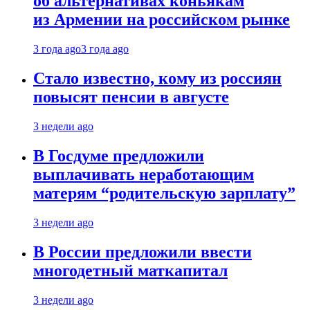
об альтернативах коньякам
из Армении на российском рынке
3 года ago
3 года ago
Стало известно, кому из россиян
повысят пенсии в августе
3 недели ago
В Госдуме предложили
выплачивать неработающим
матерям “родительскую зарплату”
3 недели ago
В России предложили ввести
многодетный маткапитал
3 недели ago