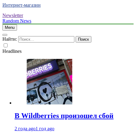
Интернет-магазин
Newsletter
Random News
Menu
Найти:
Headlines
В Wildberries произошел сбой
2 года ago
1 год ago