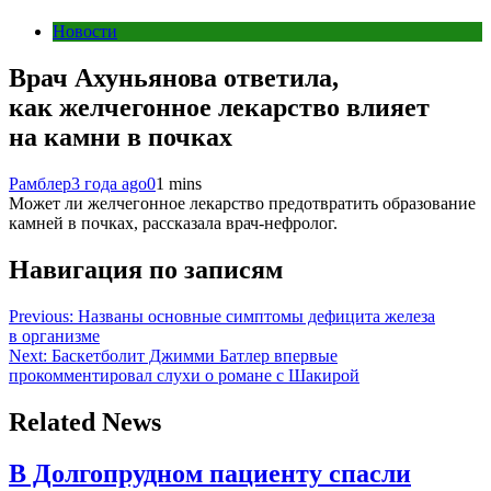
Новости
Врач Ахуньянова ответила,
как желчегонное лекарство влияет
на камни в почках
Рамблер
3 года ago
0
1 mins
Может ли желчегонное лекарство предотвратить образование
камней в почках, рассказала врач-нефролог.
Навигация по записям
Previous:
Названы основные симптомы дефицита железа
в организме
Next:
Баскетболит Джимми Батлер впервые
прокомментировал слухи о романе с Шакирой
Related News
В Долгопрудном пациенту спасли