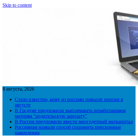
Skip to content
8 августа, 2026
Стало известно, кому из россиян повысят пенсии в
августе
В Госдуме предложили выплачивать неработающим
матерям “родительскую зарплату”
В России предложили ввести многодетный маткапитал
Россиянам назвали способ сохранить пенсионные
накопления