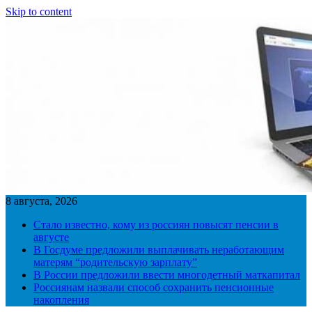
Skip to content
8 августа, 2026
Стало известно, кому из россиян повысят пенсии в
августе
В Госдуме предложили выплачивать неработающим
матерям “родительскую зарплату”
В России предложили ввести многодетный маткапитал
Россиянам назвали способ сохранить пенсионные
накопления