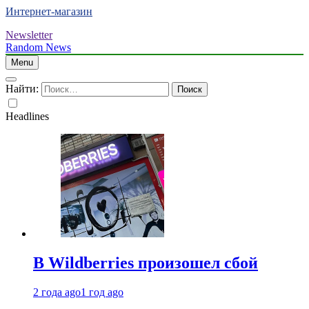
Интернет-магазин
Newsletter
Random News
Menu
Найти:
Headlines
В Wildberries произошел сбой
2 года ago
1 год ago