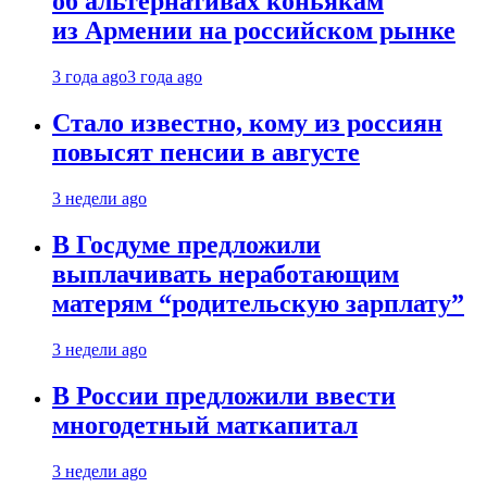
об альтернативах коньякам
из Армении на российском рынке
3 года ago
3 года ago
Стало известно, кому из россиян
повысят пенсии в августе
3 недели ago
В Госдуме предложили
выплачивать неработающим
матерям “родительскую зарплату”
3 недели ago
В России предложили ввести
многодетный маткапитал
3 недели ago