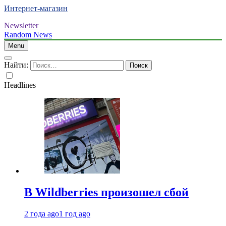
Интернет-магазин
Newsletter
Random News
Menu
Найти:
Headlines
В Wildberries произошел сбой
2 года ago
1 год ago