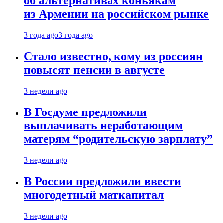
об альтернативах коньякам
из Армении на российском рынке
3 года ago
3 года ago
Стало известно, кому из россиян
повысят пенсии в августе
3 недели ago
В Госдуме предложили
выплачивать неработающим
матерям “родительскую зарплату”
3 недели ago
В России предложили ввести
многодетный маткапитал
3 недели ago