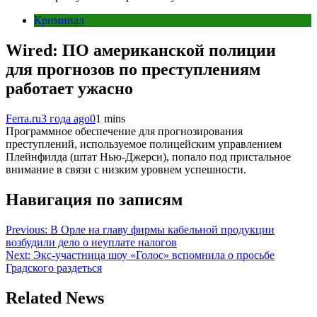
Криминал
Wired: ПО американской полиции
для прогнозов по преступлениям
работает ужасно
Ferra.ru
3 года ago
0
1 mins
Программное обеспечение для прогнозирования
преступлений, используемое полицейским управлением
Плейнфилда (штат Нью-Джерси), попало под пристальное
внимание в связи с низким уровнем успешности.
Навигация по записям
Previous:
В Орле на главу фирмы кабельной продукции
возбудили дело о неуплате налогов
Next:
Экс-участница шоу «Голос» вспомнила о просьбе
Градского раздеться
Related News