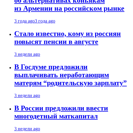
об альтернативах коньякам
из Армении на российском рынке
3 года ago
3 года ago
Стало известно, кому из россиян
повысят пенсии в августе
3 недели ago
В Госдуме предложили
выплачивать неработающим
матерям “родительскую зарплату”
3 недели ago
В России предложили ввести
многодетный маткапитал
3 недели ago