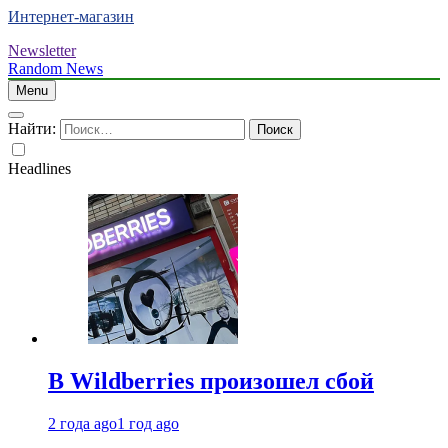
Интернет-магазин
Newsletter
Random News
Menu
Найти:
Headlines
В Wildberries произошел сбой
2 года ago
1 год ago