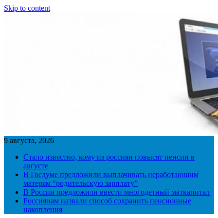
Skip to content
9 августа, 2026
Стало известно, кому из россиян повысят пенсии в
августе
В Госдуме предложили выплачивать неработающим
матерям “родительскую зарплату”
В России предложили ввести многодетный маткапитал
Россиянам назвали способ сохранить пенсионные
накопления