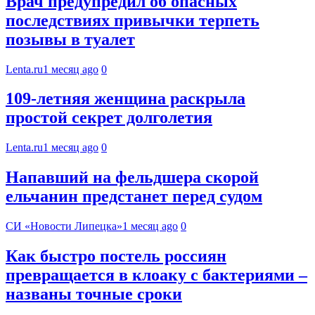
Врач предупредил об опасных
последствиях привычки терпеть
позывы в туалет
Lenta.ru
1 месяц ago
0
109-летняя женщина раскрыла
простой секрет долголетия
Lenta.ru
1 месяц ago
0
Напавший на фельдшера скорой
ельчанин предстанет перед судом
СИ «Новости Липецка»
1 месяц ago
0
Как быстро постель россиян
превращается в клоаку с бактериями –
названы точные сроки