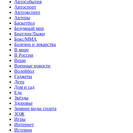
Автособытия
Автоспорт
Автоэксперт
Актеры
Баскетбол
Безумный мир
Биатлон/Лыжи
Бокс/MMA
Болезни и лекарства
В мире
В России
Вещи
Военные новости
Волейбол
Гаджеты
Дети
Дом и сад
Еда
Звёзды
Здоровье
Зимние виды спорта
ЗОЖ
Игры
Интернет
Истории