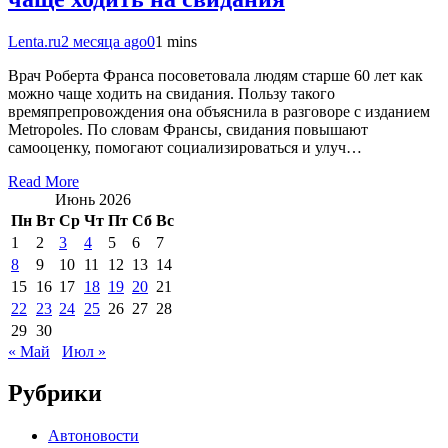
Lenta.ru
2 месяца ago
0
1 mins
Врач Роберта Франса посоветовала людям старше 60 лет как
можно чаще ходить на свидания. Пользу такого
времяпрепровождения она объяснила в разговоре с изданием
Metropoles. По словам Франсы, свидания повышают
самооценку, помогают социализироваться и улуч…
Read More
Июнь 2026
Пн
Вт
Ср
Чт
Пт
Сб
Вс
1
2
3
4
5
6
7
8
9
10
11
12
13
14
15
16
17
18
19
20
21
22
23
24
25
26
27
28
29
30
« Май
Июл »
Рубрики
Автоновости