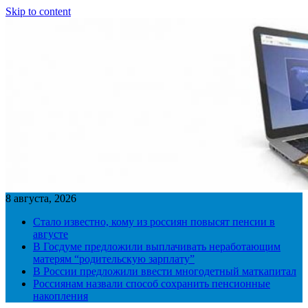
Skip to content
8 августа, 2026
Стало известно, кому из россиян повысят пенсии в
августе
В Госдуме предложили выплачивать неработающим
матерям “родительскую зарплату”
В России предложили ввести многодетный маткапитал
Россиянам назвали способ сохранить пенсионные
накопления