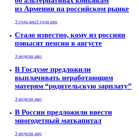
об альтернативах коньякам
из Армении на российском рынке
3 года ago
3 года ago
Стало известно, кому из россиян
повысят пенсии в августе
3 недели ago
В Госдуме предложили
выплачивать неработающим
матерям “родительскую зарплату”
3 недели ago
В России предложили ввести
многодетный маткапитал
3 недели ago