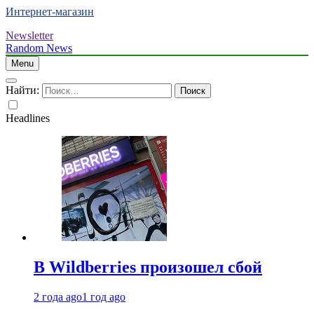
Интернет-магазин
Newsletter
Random News
Menu
Найти:
Headlines
В Wildberries произошел сбой
2 года ago
1 год ago