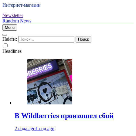
Интернет-магазин
Newsletter
Random News
Menu
Найти:
Headlines
В Wildberries произошел сбой
2 года ago
1 год ago