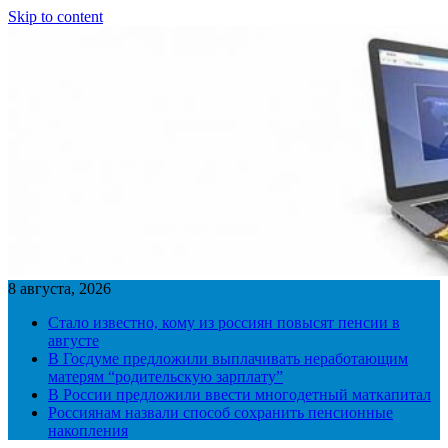
Skip to content
8 августа, 2026
Стало известно, кому из россиян повысят пенсии в
августе
В Госдуме предложили выплачивать неработающим
матерям “родительскую зарплату”
В России предложили ввести многодетный маткапитал
Россиянам назвали способ сохранить пенсионные
накопления