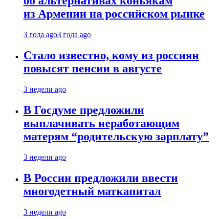
об альтернативах коньякам
из Армении на российском рынке
3 года ago
3 года ago
Стало известно, кому из россиян
повысят пенсии в августе
3 недели ago
В Госдуме предложили
выплачивать неработающим
матерям “родительскую зарплату”
3 недели ago
В России предложили ввести
многодетный маткапитал
3 недели ago