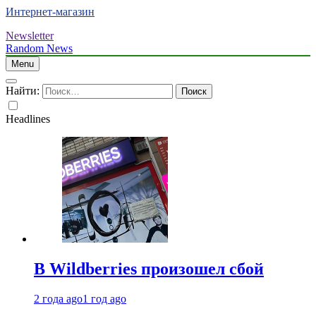
Интернет-магазин
Newsletter
Random News
Menu
Найти:
Headlines
В Wildberries произошел сбой
2 года ago
1 год ago