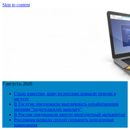
Skip to content
7 августа, 2026
Стало известно, кому из россиян повысят пенсии в
августе
В Госдуме предложили выплачивать неработающим
матерям “родительскую зарплату”
В России предложили ввести многодетный маткапитал
Россиянам назвали способ сохранить пенсионные
накопления