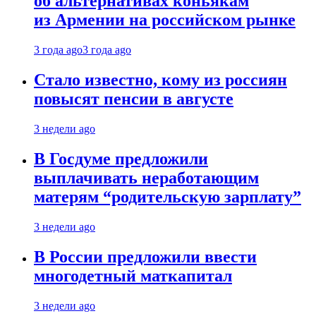
об альтернативах коньякам
из Армении на российском рынке
3 года ago
3 года ago
Стало известно, кому из россиян
повысят пенсии в августе
3 недели ago
В Госдуме предложили
выплачивать неработающим
матерям “родительскую зарплату”
3 недели ago
В России предложили ввести
многодетный маткапитал
3 недели ago