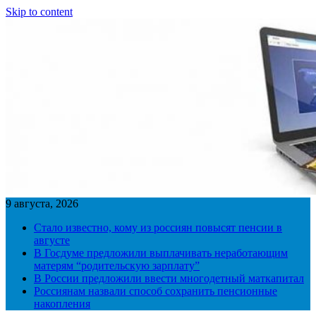
Skip to content
9 августа, 2026
Стало известно, кому из россиян повысят пенсии в
августе
В Госдуме предложили выплачивать неработающим
матерям “родительскую зарплату”
В России предложили ввести многодетный маткапитал
Россиянам назвали способ сохранить пенсионные
накопления