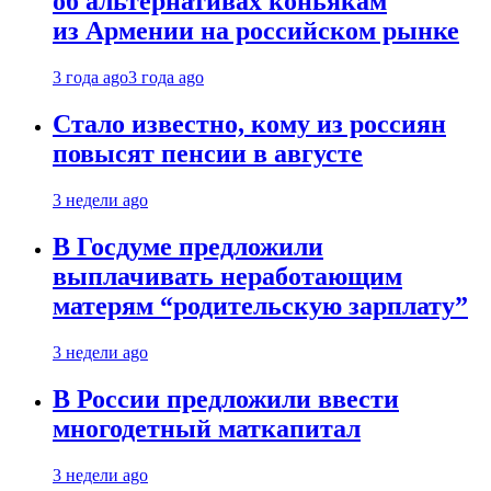
об альтернативах коньякам
из Армении на российском рынке
3 года ago
3 года ago
Стало известно, кому из россиян
повысят пенсии в августе
3 недели ago
В Госдуме предложили
выплачивать неработающим
матерям “родительскую зарплату”
3 недели ago
В России предложили ввести
многодетный маткапитал
3 недели ago