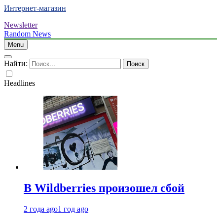
Интернет-магазин
Newsletter
Random News
Menu
Найти:
Headlines
В Wildberries произошел сбой
2 года ago
1 год ago