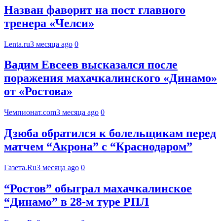
Назван фаворит на пост главного
тренера «Челси»
Lenta.ru
3 месяца ago
0
Вадим Евсеев высказался после
поражения махачкалинского «Динамо»
от «Ростова»
Чемпионат.com
3 месяца ago
0
Дзюба обратился к болельщикам перед
матчем “Акрона” с “Краснодаром”
Газета.Ru
3 месяца ago
0
“Ростов” обыграл махачкалинское
“Динамо” в 28-м туре РПЛ