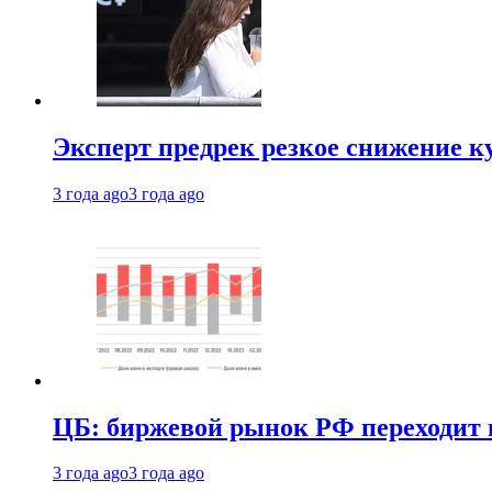
Эксперт предрек резкое снижение ку
3 года ago
3 года ago
ЦБ: биржевой рынок РФ переходит 
3 года ago
3 года ago