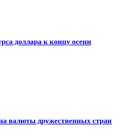
рса доллара к концу осени
на валюты дружественных стран