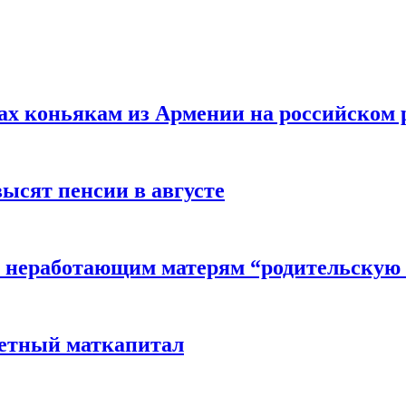
вах коньякам из Армении на российском
высят пенсии в августе
 неработающим матерям “родительскую 
детный маткапитал