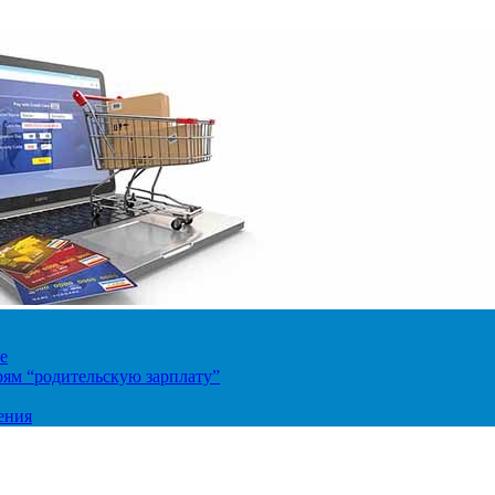
е
ям “родительскую зарплату”
ения