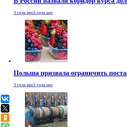
В России назвали коридор курса до
3 года ago
3 года ago
Польша призвала ограничить поста
3 года ago
3 года ago