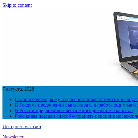
Skip to content
7 августа, 2026
Стало известно, кому из россиян повысят пенсии в август
В Госдуме предложили выплачивать неработающим матер
В России предложили ввести многодетный маткапитал
Россиянам назвали способ сохранить пенсионные накопл
Интернет-магазин
Newsletter