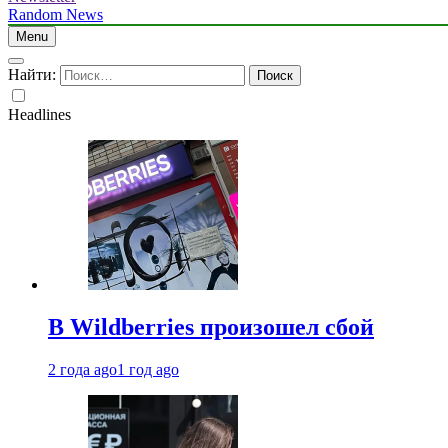
Random News
Menu
Найти:
Headlines
В Wildberries произошел сбой
2 года ago
1 год ago