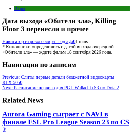
Игры
Дата выхода «Обители зла», Killing
Floor 3 перенесли и прочее
Навигатор игрового мира
1 год ago
0
1 mins
* Киношники определились с датой выхода очередной
«Обители зла» — ждите фильм 18 сентября 2026 года.
Навигация по записям
Previous:
Слиты первые детали бюджетной видеокарты
RTX 5050
Next:
Расписание первого дня PGL Wallachia S3 по Dota 2
Related News
Aurora Gaming сыграет с NAVI в
финале ESL Pro League Season 23 по CS
2