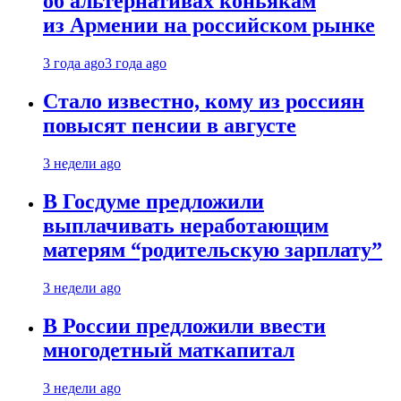
об альтернативах коньякам
из Армении на российском рынке
3 года ago
3 года ago
Стало известно, кому из россиян
повысят пенсии в августе
3 недели ago
В Госдуме предложили
выплачивать неработающим
матерям “родительскую зарплату”
3 недели ago
В России предложили ввести
многодетный маткапитал
3 недели ago