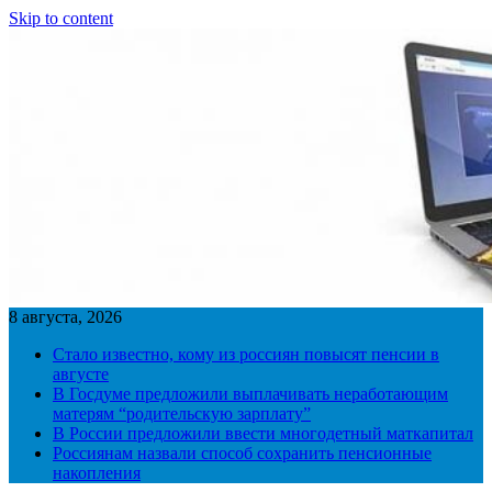
Skip to content
8 августа, 2026
Стало известно, кому из россиян повысят пенсии в
августе
В Госдуме предложили выплачивать неработающим
матерям “родительскую зарплату”
В России предложили ввести многодетный маткапитал
Россиянам назвали способ сохранить пенсионные
накопления