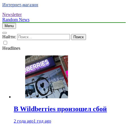
Интернет-магазин
Newsletter
Random News
Menu
Найти:
Headlines
В Wildberries произошел сбой
2 года ago
1 год ago