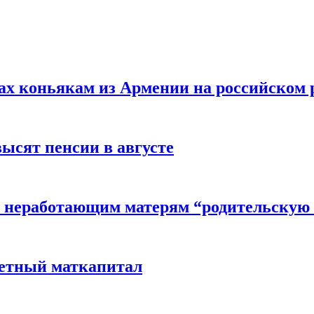
вах коньякам из Армении на российском
высят пенсии в августе
 неработающим матерям “родительскую 
детный маткапитал