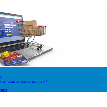
е
ям “родительскую зарплату”
ения