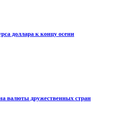
рса доллара к концу осени
на валюты дружественных стран