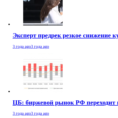
Эксперт предрек резкое снижение ку
3 года ago
3 года ago
ЦБ: биржевой рынок РФ переходит 
3 года ago
3 года ago