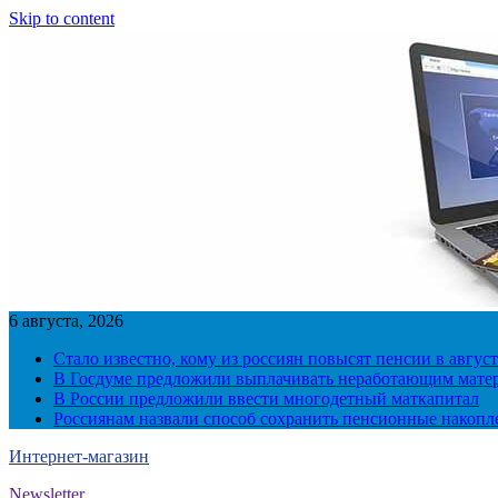
Skip to content
6 августа, 2026
Стало известно, кому из россиян повысят пенсии в август
В Госдуме предложили выплачивать неработающим матер
В России предложили ввести многодетный маткапитал
Россиянам назвали способ сохранить пенсионные накопл
Интернет-магазин
Newsletter