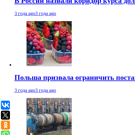
В России назвали коридор курса до
3 года ago
3 года ago
Польша призвала ограничить поста
3 года ago
3 года ago