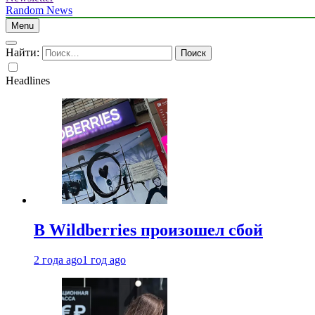
Random News
Menu
Найти:
Headlines
В Wildberries произошел сбой
2 года ago
1 год ago