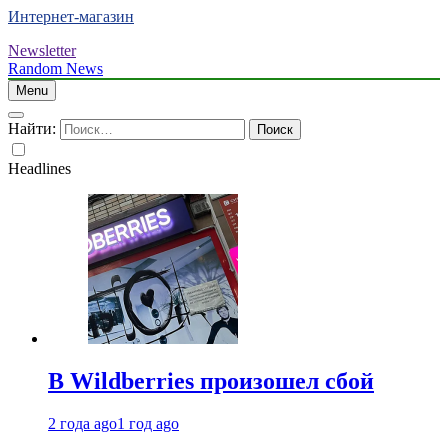
Интернет-магазин
Newsletter
Random News
Menu
Найти:
Headlines
В Wildberries произошел сбой
2 года ago
1 год ago