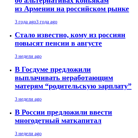
об альтернативах коньякам
из Армении на российском рынке
3 года ago
3 года ago
Стало известно, кому из россиян
повысят пенсии в августе
3 недели ago
В Госдуме предложили
выплачивать неработающим
матерям “родительскую зарплату”
3 недели ago
В России предложили ввести
многодетный маткапитал
3 недели ago