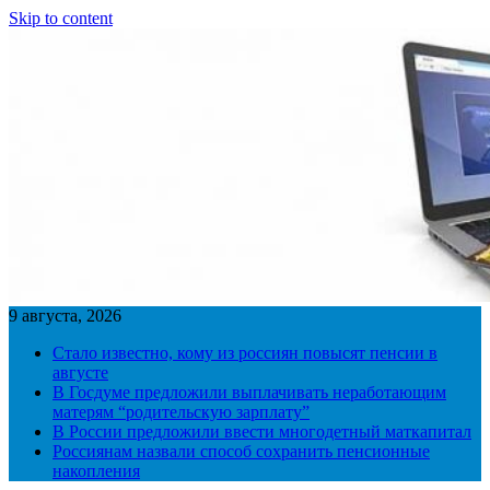
Skip to content
9 августа, 2026
Стало известно, кому из россиян повысят пенсии в
августе
В Госдуме предложили выплачивать неработающим
матерям “родительскую зарплату”
В России предложили ввести многодетный маткапитал
Россиянам назвали способ сохранить пенсионные
накопления