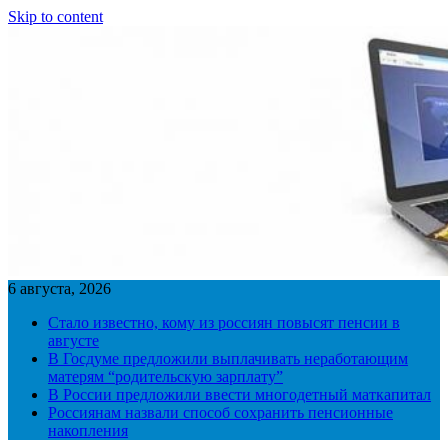
Skip to content
6 августа, 2026
Стало известно, кому из россиян повысят пенсии в
августе
В Госдуме предложили выплачивать неработающим
матерям “родительскую зарплату”
В России предложили ввести многодетный маткапитал
Россиянам назвали способ сохранить пенсионные
накопления