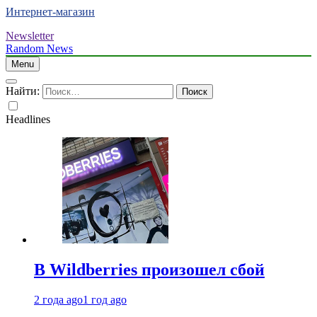
Интернет-магазин
Newsletter
Random News
Menu
Найти:
Headlines
В Wildberries произошел сбой
2 года ago
1 год ago