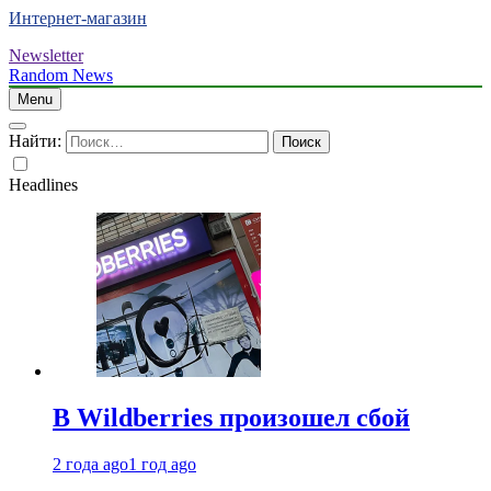
Интернет-магазин
Newsletter
Random News
Menu
Найти:
Headlines
В Wildberries произошел сбой
2 года ago
1 год ago