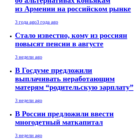
об альтернативах коньякам
из Армении на российском рынке
3 года ago
3 года ago
Стало известно, кому из россиян
повысят пенсии в августе
3 недели ago
В Госдуме предложили
выплачивать неработающим
матерям “родительскую зарплату”
3 недели ago
В России предложили ввести
многодетный маткапитал
3 недели ago