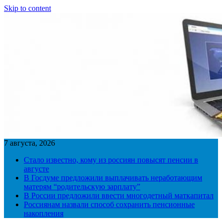
Skip to content
7 августа, 2026
Стало известно, кому из россиян повысят пенсии в
августе
В Госдуме предложили выплачивать неработающим
матерям “родительскую зарплату”
В России предложили ввести многодетный маткапитал
Россиянам назвали способ сохранить пенсионные
накопления