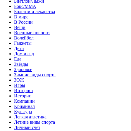
Биатлон/Лыжи
Бокс/MMA
Болезни и лекарства
В мире
В России
Вещи
Военные новости
Волейбол
Гаджеты
Дети
Дом и сад
Еда
Звёзды
Здоровье
Зимние виды спорта
ЗОЖ
Игры
Интернет
Истории
Компании
Криминал
Культура
Легкая атлетика
Летние виды спорта
Личный счет