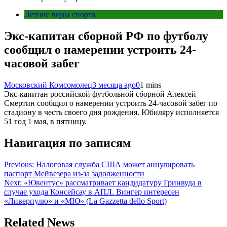
Летние виды спорта
Экс-капитан сборной РФ по футболу
сообщил о намерении устроить 24-
часовой забег
Московский Комсомолец
3 месяца ago
0
1 mins
Экс-капитан российской футбольной сборной Алексей
Смертин сообщил о намерении устроить 24-часовой забег по
стадиону в честь своего дня рождения. Юбиляру исполняется
51 год 1 мая, в пятницу.
Навигация по записям
Previous:
Налоговая служба США может аннулировать
паспорт Мейвезера из-за задолженности
Next:
«Ювентус» рассматривает кандидатуру Гринвуда в
случае ухода Консейсау в АПЛ. Вингер интересен
«Ливерпулю» и «МЮ» (La Gazzetta dello Sport)
Related News