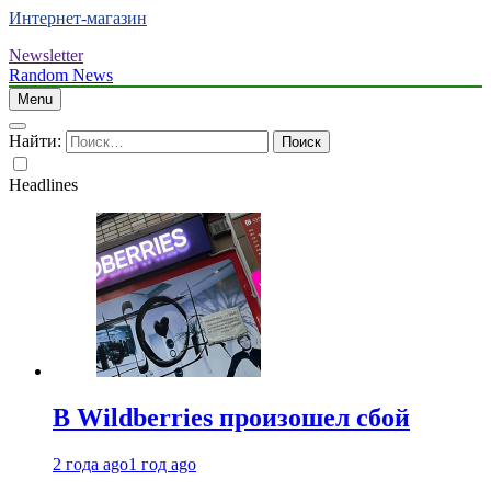
Интернет-магазин
Newsletter
Random News
Menu
Найти:
Headlines
В Wildberries произошел сбой
2 года ago
1 год ago