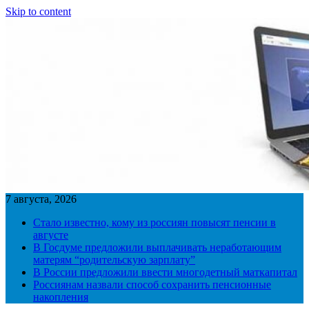
Skip to content
7 августа, 2026
Стало известно, кому из россиян повысят пенсии в
августе
В Госдуме предложили выплачивать неработающим
матерям “родительскую зарплату”
В России предложили ввести многодетный маткапитал
Россиянам назвали способ сохранить пенсионные
накопления