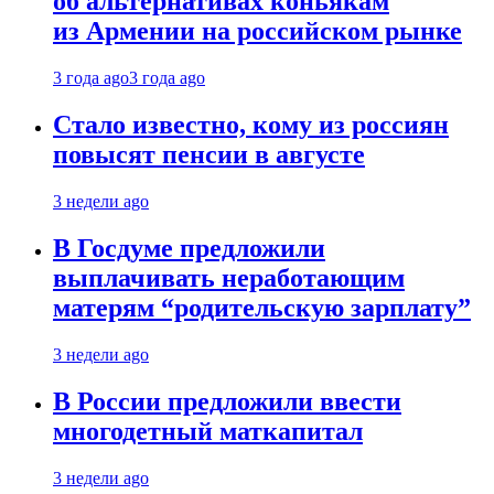
об альтернативах коньякам
из Армении на российском рынке
3 года ago
3 года ago
Стало известно, кому из россиян
повысят пенсии в августе
3 недели ago
В Госдуме предложили
выплачивать неработающим
матерям “родительскую зарплату”
3 недели ago
В России предложили ввести
многодетный маткапитал
3 недели ago