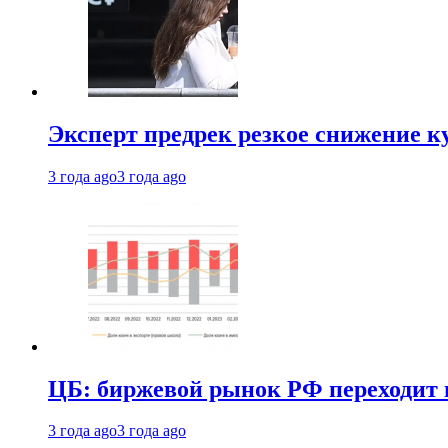
Эксперт предрек резкое снижение ку
3 года ago
3 года ago
ЦБ: биржевой рынок РФ переходит 
3 года ago
3 года ago