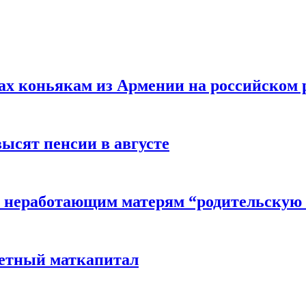
вах коньякам из Армении на российском
высят пенсии в августе
 неработающим матерям “родительскую 
детный маткапитал