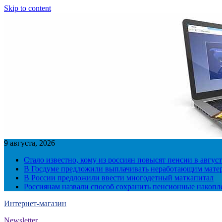
Skip to content
9 августа, 2026
Стало известно, кому из россиян повысят пенсии в август
В Госдуме предложили выплачивать неработающим матер
В России предложили ввести многодетный маткапитал
Россиянам назвали способ сохранить пенсионные накопл
Интернет-магазин
Newsletter