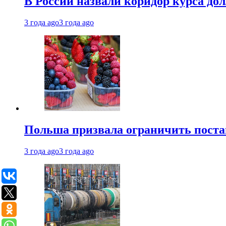
В России назвали коридор курса до
3 года ago
3 года ago
Польша призвала ограничить поста
3 года ago
3 года ago