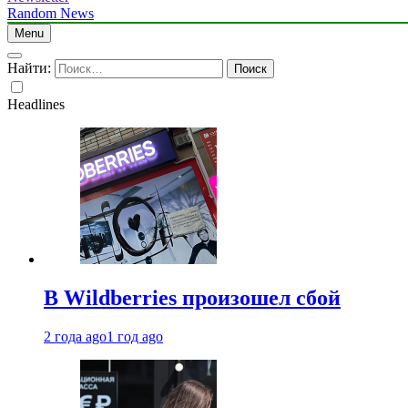
Random News
Menu
Найти:
Headlines
В Wildberries произошел сбой
2 года ago
1 год ago