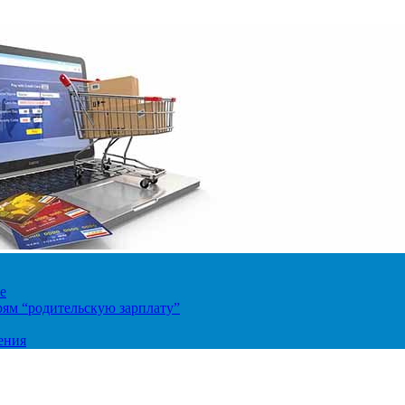
е
ям “родительскую зарплату”
ения