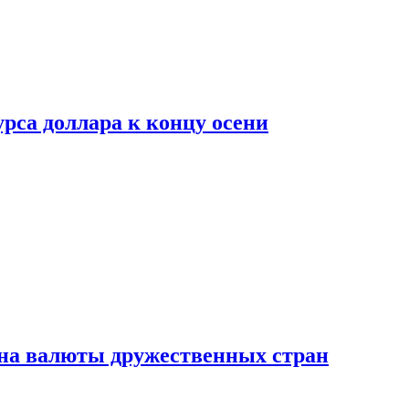
рса доллара к концу осени
на валюты дружественных стран