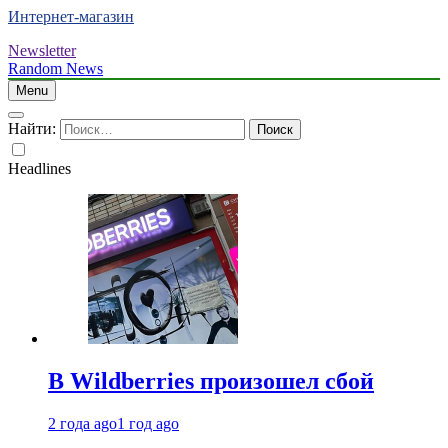
Интернет-магазин
Newsletter
Random News
Menu
Найти:
Headlines
В Wildberries произошел сбой
2 года ago
1 год ago