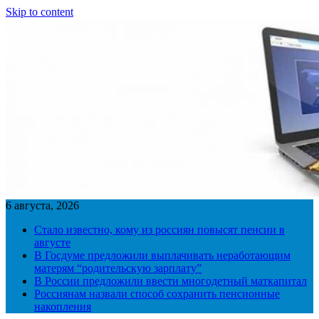
Skip to content
6 августа, 2026
Стало известно, кому из россиян повысят пенсии в
августе
В Госдуме предложили выплачивать неработающим
матерям “родительскую зарплату”
В России предложили ввести многодетный маткапитал
Россиянам назвали способ сохранить пенсионные
накопления