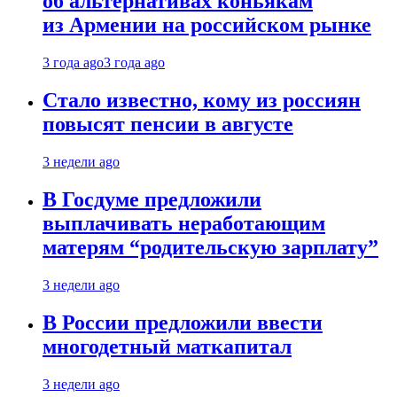
об альтернативах коньякам
из Армении на российском рынке
3 года ago
3 года ago
Стало известно, кому из россиян
повысят пенсии в августе
3 недели ago
В Госдуме предложили
выплачивать неработающим
матерям “родительскую зарплату”
3 недели ago
В России предложили ввести
многодетный маткапитал
3 недели ago