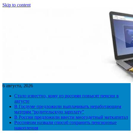
Skip to content
6 августа, 2026
Стало известно, кому из россиян повысят пенсии в
августе
В Госдуме предложили выплачивать неработающим
матерям “родительскую зарплату”
В России предложили ввести многодетный маткапитал
Россиянам назвали способ сохранить пенсионные
накопления