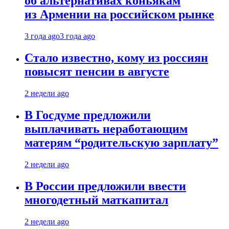
об альтернативах коньякам
из Армении на российском рынке
3 года ago
3 года ago
Стало известно, кому из россиян
повысят пенсии в августе
2 недели ago
В Госдуме предложили
выплачивать неработающим
матерям “родительскую зарплату”
2 недели ago
В России предложили ввести
многодетный маткапитал
2 недели ago