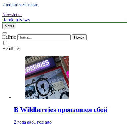
Интернет-магазин
Newsletter
Random News
Menu
Найти:
Headlines
В Wildberries произошел сбой
2 года ago
1 год ago