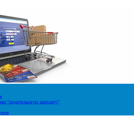
е
ям “родительскую зарплату”
ения