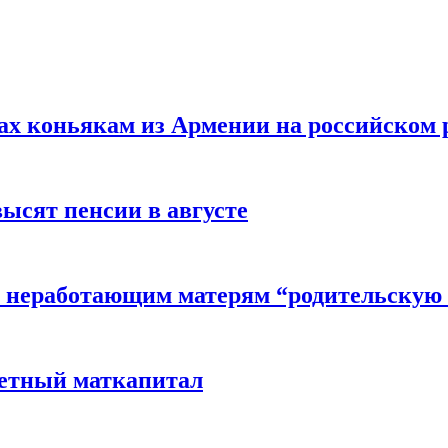
вах коньякам из Армении на российском
высят пенсии в августе
 неработающим матерям “родительскую 
детный маткапитал