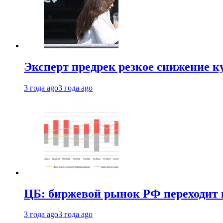
Эксперт предрек резкое снижение ку
3 года ago
3 года ago
ЦБ: биржевой рынок РФ переходит 
3 года ago
3 года ago