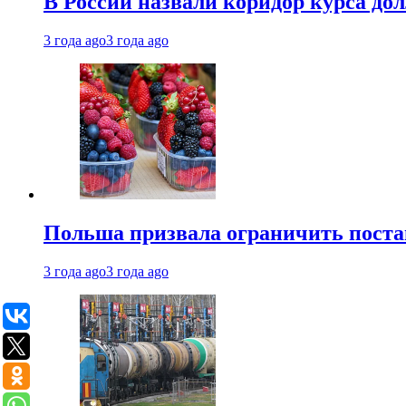
В России назвали коридор курса до
3 года ago
3 года ago
Польша призвала ограничить поста
3 года ago
3 года ago