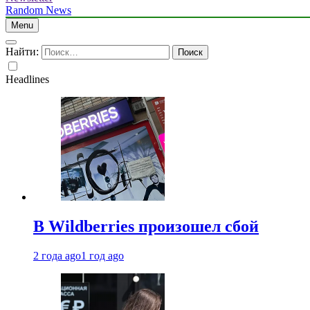
Random News
Menu
Найти:
Headlines
В Wildberries произошел сбой
2 года ago
1 год ago