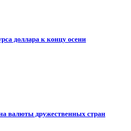
рса доллара к концу осени
на валюты дружественных стран