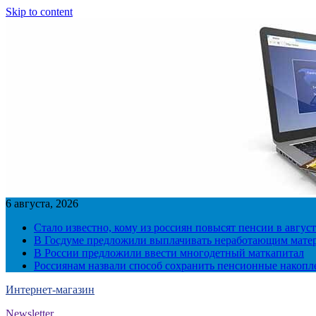
Skip to content
6 августа, 2026
Стало известно, кому из россиян повысят пенсии в август
В Госдуме предложили выплачивать неработающим матер
В России предложили ввести многодетный маткапитал
Россиянам назвали способ сохранить пенсионные накопл
Интернет-магазин
Newsletter