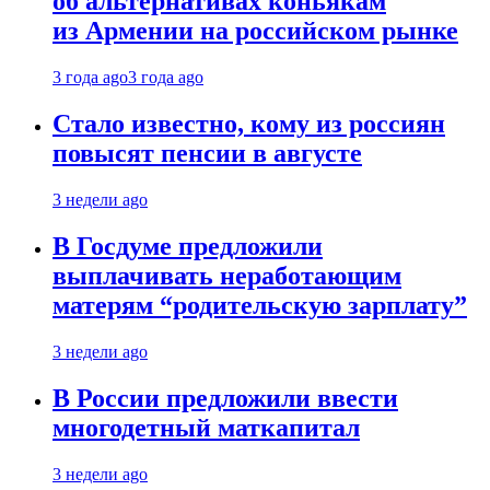
об альтернативах коньякам
из Армении на российском рынке
3 года ago
3 года ago
Стало известно, кому из россиян
повысят пенсии в августе
3 недели ago
В Госдуме предложили
выплачивать неработающим
матерям “родительскую зарплату”
3 недели ago
В России предложили ввести
многодетный маткапитал
3 недели ago