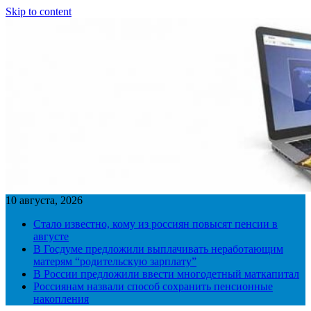
Skip to content
10 августа, 2026
Стало известно, кому из россиян повысят пенсии в
августе
В Госдуме предложили выплачивать неработающим
матерям “родительскую зарплату”
В России предложили ввести многодетный маткапитал
Россиянам назвали способ сохранить пенсионные
накопления