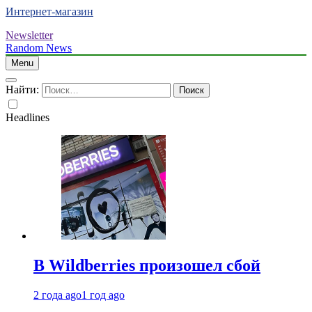
Интернет-магазин
Newsletter
Random News
Menu
Найти:
Headlines
В Wildberries произошел сбой
2 года ago
1 год ago