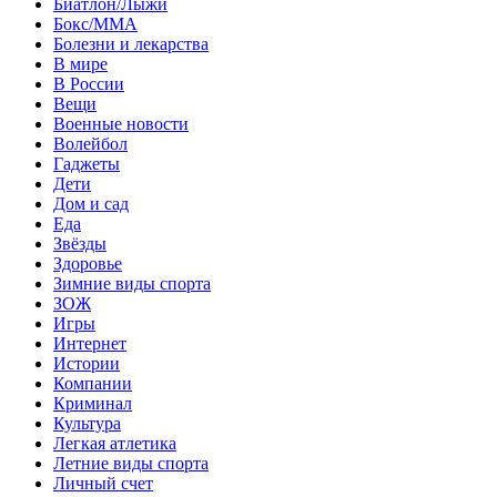
Биатлон/Лыжи
Бокс/MMA
Болезни и лекарства
В мире
В России
Вещи
Военные новости
Волейбол
Гаджеты
Дети
Дом и сад
Еда
Звёзды
Здоровье
Зимние виды спорта
ЗОЖ
Игры
Интернет
Истории
Компании
Криминал
Культура
Легкая атлетика
Летние виды спорта
Личный счет