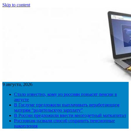
Skip to content
9 августа, 2026
Стало известно, кому из россиян повысят пенсии в
августе
В Госдуме предложили выплачивать неработающим
матерям “родительскую зарплату”
В России предложили ввести многодетный маткапитал
Россиянам назвали способ сохранить пенсионные
накопления