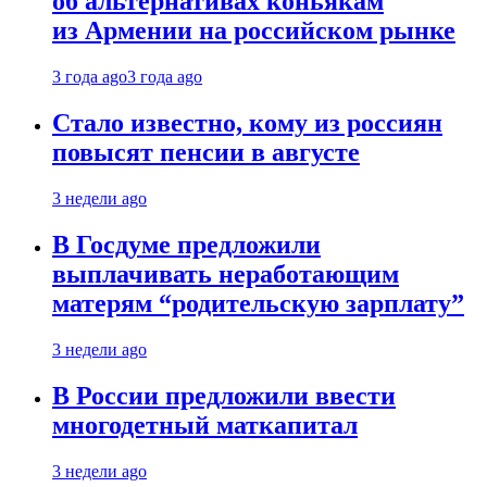
об альтернативах коньякам
из Армении на российском рынке
3 года ago
3 года ago
Стало известно, кому из россиян
повысят пенсии в августе
3 недели ago
В Госдуме предложили
выплачивать неработающим
матерям “родительскую зарплату”
3 недели ago
В России предложили ввести
многодетный маткапитал
3 недели ago