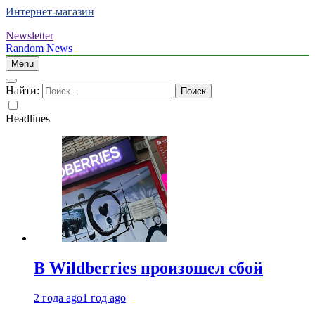
Интернет-магазин
Newsletter
Random News
Menu
Найти:
Headlines
В Wildberries произошел сбой
2 года ago
1 год ago