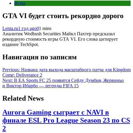
Игры
GTA VI будет стоить рекордно дорого
Lenta.ru
1 год ago
0
1 mins
Аналитик Wedbush Securities Майкл Пахтер предсказал
рекордную стоимость игры GTA VI. Его слова цитирует
издание TechSpot.
Навигация по записям
Previous:
Названа дата выхода масштабного патча для Kingdom
Come: Deliverance 2
Next:
В EA Sports FC 25 появятся Сейду Думбия, Жервиньо
и Виктор Ибарбо — легенды FIFA 15
Related News
Aurora Gaming сыграет с NAVI в
финале ESL Pro League Season 23 по CS
2