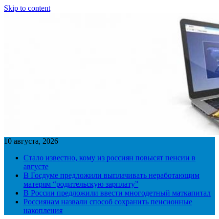
Skip to content
10 августа, 2026
Стало известно, кому из россиян повысят пенсии в
августе
В Госдуме предложили выплачивать неработающим
матерям “родительскую зарплату”
В России предложили ввести многодетный маткапитал
Россиянам назвали способ сохранить пенсионные
накопления