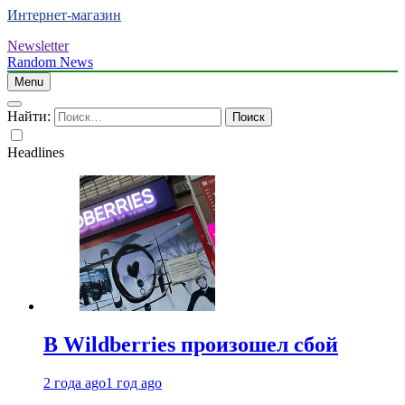
Интернет-магазин
Newsletter
Random News
Menu
Найти:
Headlines
В Wildberries произошел сбой
2 года ago
1 год ago