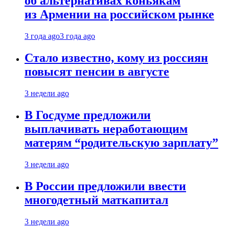
об альтернативах коньякам
из Армении на российском рынке
3 года ago
3 года ago
Стало известно, кому из россиян
повысят пенсии в августе
3 недели ago
В Госдуме предложили
выплачивать неработающим
матерям “родительскую зарплату”
3 недели ago
В России предложили ввести
многодетный маткапитал
3 недели ago