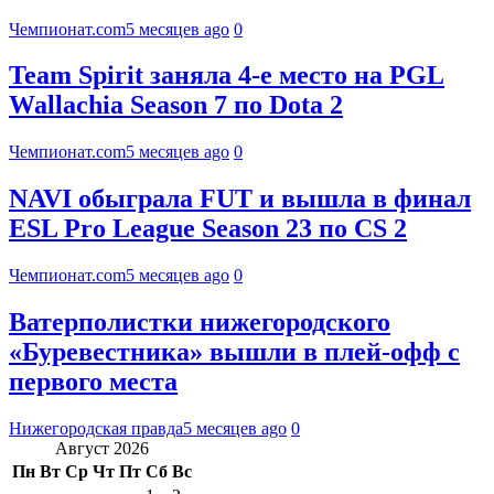
Чемпионат.com
5 месяцев ago
0
Team Spirit заняла 4-е место на PGL
Wallachia Season 7 по Dota 2
Чемпионат.com
5 месяцев ago
0
NAVI обыграла FUT и вышла в финал
ESL Pro League Season 23 по CS 2
Чемпионат.com
5 месяцев ago
0
Ватерполистки нижегородского
«Буревестника» вышли в плей-офф с
первого места
Нижегородская правда
5 месяцев ago
0
Август 2026
Пн
Вт
Ср
Чт
Пт
Сб
Вс