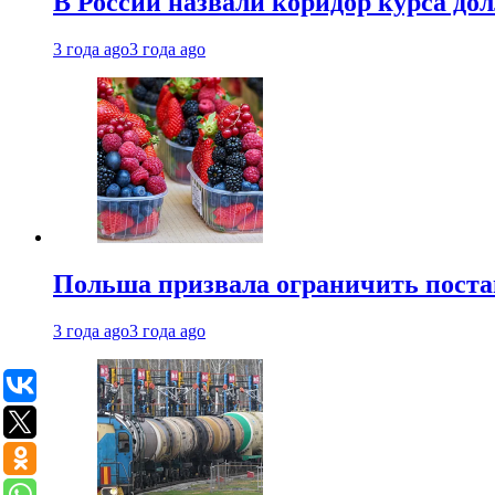
В России назвали коридор курса до
3 года ago
3 года ago
Польша призвала ограничить поста
3 года ago
3 года ago