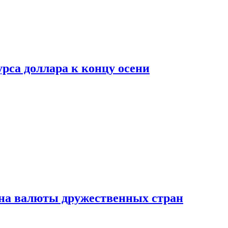
рса доллара к концу осени
на валюты дружественных стран