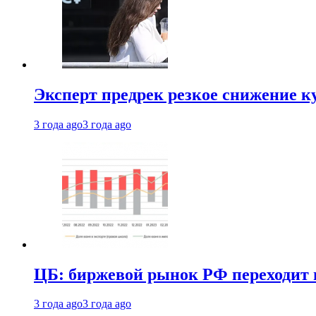
Эксперт предрек резкое снижение ку
3 года ago
3 года ago
ЦБ: биржевой рынок РФ переходит 
3 года ago
3 года ago