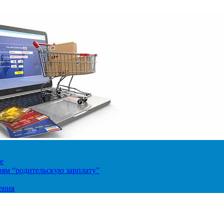
е
ям “родительскую зарплату”
ения