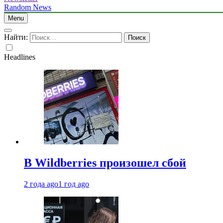
Random News
Menu
Найти:
Headlines
В Wildberries произошел сбой
2 года ago
1 год ago