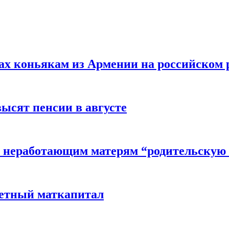
вах коньякам из Армении на российском
высят пенсии в августе
 неработающим матерям “родительскую 
детный маткапитал