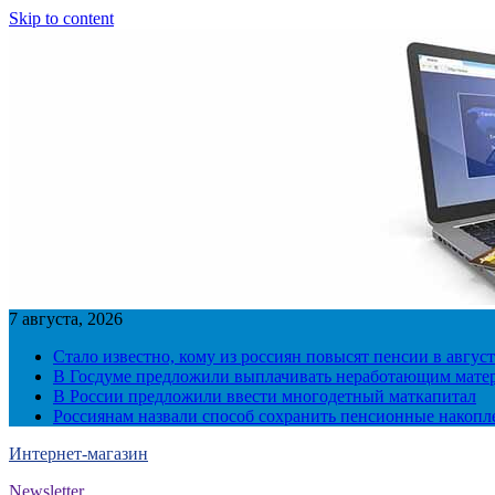
Skip to content
7 августа, 2026
Стало известно, кому из россиян повысят пенсии в август
В Госдуме предложили выплачивать неработающим матер
В России предложили ввести многодетный маткапитал
Россиянам назвали способ сохранить пенсионные накопл
Интернет-магазин
Newsletter