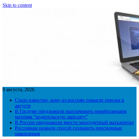
Skip to content
9 августа, 2026
Стало известно, кому из россиян повысят пенсии в
августе
В Госдуме предложили выплачивать неработающим
матерям “родительскую зарплату”
В России предложили ввести многодетный маткапитал
Россиянам назвали способ сохранить пенсионные
накопления