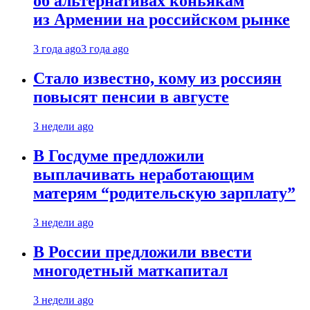
об альтернативах коньякам
из Армении на российском рынке
3 года ago
3 года ago
Стало известно, кому из россиян
повысят пенсии в августе
3 недели ago
В Госдуме предложили
выплачивать неработающим
матерям “родительскую зарплату”
3 недели ago
В России предложили ввести
многодетный маткапитал
3 недели ago