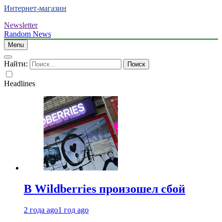
Интернет-магазин
Newsletter
Random News
Menu
Найти:
Headlines
В Wildberries произошел сбой
2 года ago
1 год ago