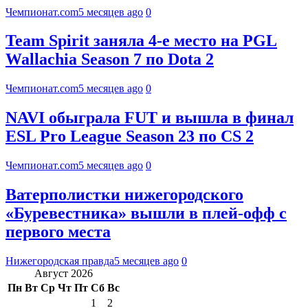
Чемпионат.com
5 месяцев ago
0
Team Spirit заняла 4-е место на PGL
Wallachia Season 7 по Dota 2
Чемпионат.com
5 месяцев ago
0
NAVI обыграла FUT и вышла в финал
ESL Pro League Season 23 по CS 2
Чемпионат.com
5 месяцев ago
0
Ватерполистки нижегородского
«Буревестника» вышли в плей-офф с
первого места
Нижегородская правда
5 месяцев ago
0
Август 2026
Пн
Вт
Ср
Чт
Пт
Сб
Вс
1
2