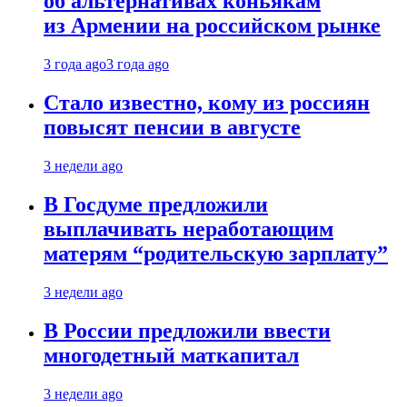
об альтернативах коньякам
из Армении на российском рынке
3 года ago
3 года ago
Стало известно, кому из россиян
повысят пенсии в августе
3 недели ago
В Госдуме предложили
выплачивать неработающим
матерям “родительскую зарплату”
3 недели ago
В России предложили ввести
многодетный маткапитал
3 недели ago