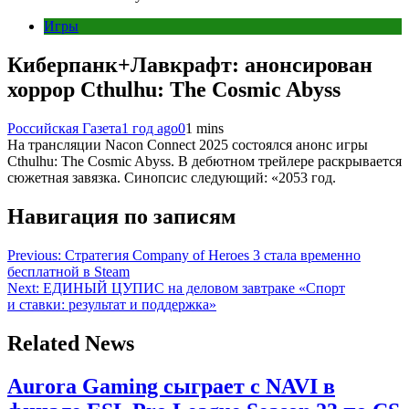
Игры
Киберпанк+Лавкрафт: анонсирован
хоррор Cthulhu: The Cosmic Abyss
Российская Газета
1 год ago
0
1 mins
На трансляции Nacon Connect 2025 состоялся анонс игры
Cthulhu: The Cosmic Abyss. В дебютном трейлере раскрывается
сюжетная завязка. Синопсис следующий: «2053 год.
Навигация по записям
Previous:
Стратегия Company of Heroes 3 стала временно
бесплатной в Steam
Next:
ЕДИНЫЙ ЦУПИС на деловом завтраке «Спорт
и ставки: результат и поддержка»
Related News
Aurora Gaming сыграет с NAVI в