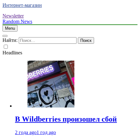
Интернет-магазин
Newsletter
Random News
Menu
Найти:
Headlines
В Wildberries произошел сбой
2 года ago
1 год ago