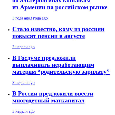
об альтернативах коньякам
из Армении на российском рынке
3 года ago
3 года ago
Стало известно, кому из россиян
повысят пенсии в августе
3 недели ago
В Госдуме предложили
выплачивать неработающим
матерям “родительскую зарплату”
3 недели ago
В России предложили ввести
многодетный маткапитал
3 недели ago