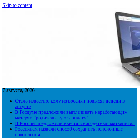
Skip to content
7 августа, 2026
Стало известно, кому из россиян повысят пенсии в
августе
В Госдуме предложили выплачивать неработающим
матерям “родительскую зарплату”
В России предложили ввести многодетный маткапитал
Россиянам назвали способ сохранить пенсионные
накопления