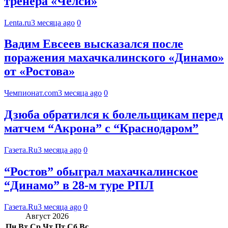
тренера «Челси»
Lenta.ru
3 месяца ago
0
Вадим Евсеев высказался после
поражения махачкалинского «Динамо»
от «Ростова»
Чемпионат.com
3 месяца ago
0
Дзюба обратился к болельщикам перед
матчем “Акрона” с “Краснодаром”
Газета.Ru
3 месяца ago
0
“Ростов” обыграл махачкалинское
“Динамо” в 28-м туре РПЛ
Газета.Ru
3 месяца ago
0
Август 2026
Пн
Вт
Ср
Чт
Пт
Сб
Вс