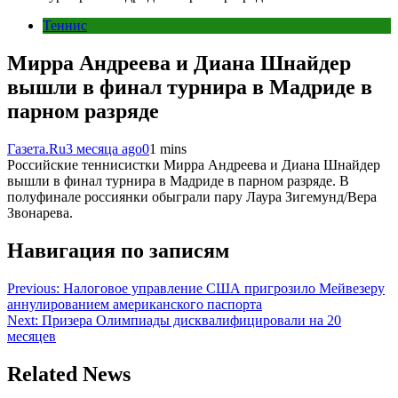
Теннис
Мирра Андреева и Диана Шнайдер
вышли в финал турнира в Мадриде в
парном разряде
Газета.Ru
3 месяца ago
0
1 mins
Российские теннисистки Мирра Андреева и Диана Шнайдер
вышли в финал турнира в Мадриде в парном разряде. В
полуфинале россиянки обыграли пару Лаура Зигемунд/Вера
Звонарева.
Навигация по записям
Previous:
Налоговое управление США пригрозило Мейвезеру
аннулированием американского паспорта
Next:
Призера Олимпиады дисквалифицировали на 20
месяцев
Related News