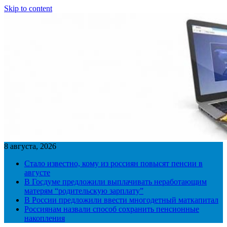
Skip to content
8 августа, 2026
Стало известно, кому из россиян повысят пенсии в
августе
В Госдуме предложили выплачивать неработающим
матерям “родительскую зарплату”
В России предложили ввести многодетный маткапитал
Россиянам назвали способ сохранить пенсионные
накопления