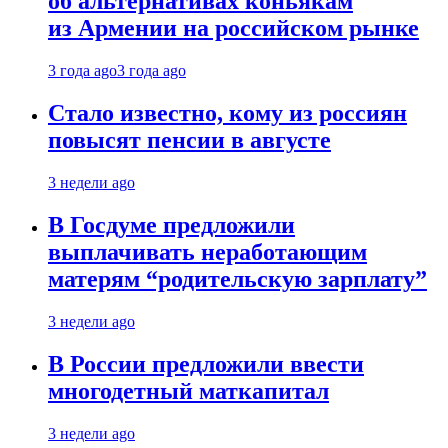
об альтернативах коньякам
из Армении на российском рынке
3 года ago
3 года ago
Стало известно, кому из россиян
повысят пенсии в августе
3 недели ago
В Госдуме предложили
выплачивать неработающим
матерям “родительскую зарплату”
3 недели ago
В России предложили ввести
многодетный маткапитал
3 недели ago