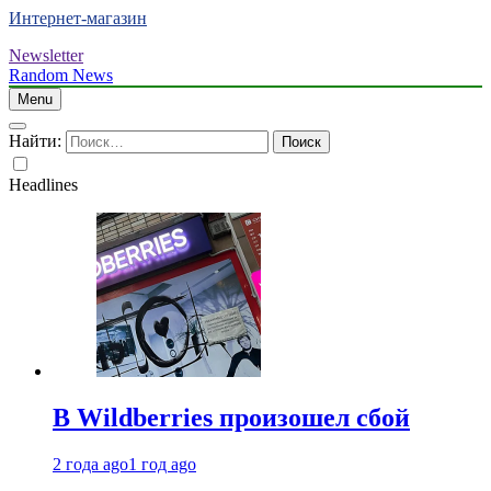
Интернет-магазин
Newsletter
Random News
Menu
Найти:
Headlines
В Wildberries произошел сбой
2 года ago
1 год ago