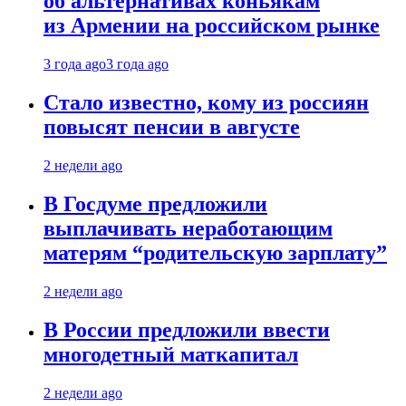
об альтернативах коньякам
из Армении на российском рынке
3 года ago
3 года ago
Стало известно, кому из россиян
повысят пенсии в августе
2 недели ago
В Госдуме предложили
выплачивать неработающим
матерям “родительскую зарплату”
2 недели ago
В России предложили ввести
многодетный маткапитал
2 недели ago