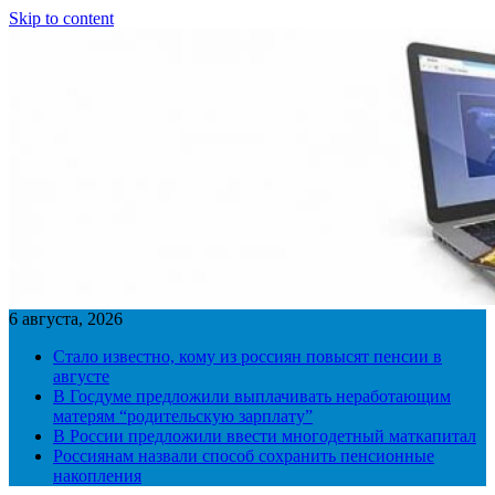
Skip to content
6 августа, 2026
Стало известно, кому из россиян повысят пенсии в
августе
В Госдуме предложили выплачивать неработающим
матерям “родительскую зарплату”
В России предложили ввести многодетный маткапитал
Россиянам назвали способ сохранить пенсионные
накопления