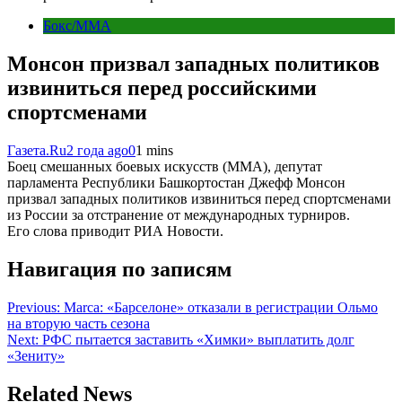
Бокс/MMA
Монсон призвал западных политиков
извиниться перед российскими
спортсменами
Газета.Ru
2 года ago
0
1 mins
Боец смешанных боевых искусств (ММА), депутат
парламента Республики Башкортостан Джефф Монсон
призвал западных политиков извиниться перед спортсменами
из России за отстранение от международных турниров.
Его слова приводит РИА Новости.
Навигация по записям
Previous:
Marca: «Барселоне» отказали в регистрации Ольмо
на вторую часть сезона
Next:
РФС пытается заставить «Химки» выплатить долг
«Зениту»
Related News