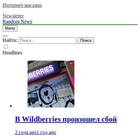
Интернет-магазин
Newsletter
Random News
Menu
Найти:
Headlines
В Wildberries произошел сбой
2 года ago
1 год ago