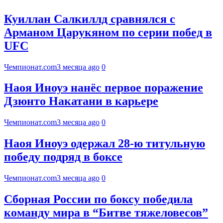
Куиллан Салкиллд сравнялся с
Арманом Царукяном по серии побед в
UFC
Чемпионат.com
3 месяца ago
0
Наоя Иноуэ нанёс первое поражение
Дзюнто Накатани в карьере
Чемпионат.com
3 месяца ago
0
Наоя Иноуэ одержал 28-ю титульную
победу подряд в боксе
Чемпионат.com
3 месяца ago
0
Сборная России по боксу победила
команду мира в “Битве тяжеловесов”