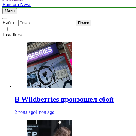
Random News
Menu
Найти:
Headlines
В Wildberries произошел сбой
2 года ago
1 год ago