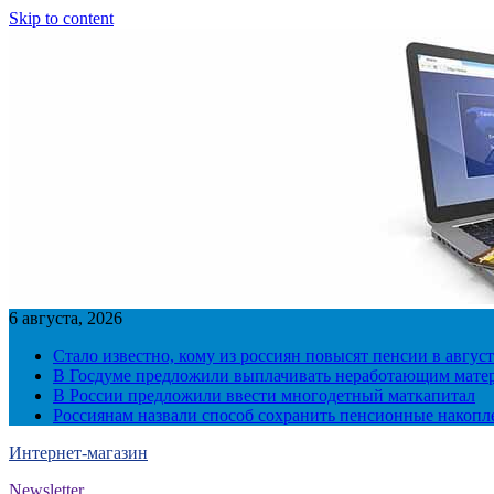
Skip to content
6 августа, 2026
Стало известно, кому из россиян повысят пенсии в август
В Госдуме предложили выплачивать неработающим матер
В России предложили ввести многодетный маткапитал
Россиянам назвали способ сохранить пенсионные накопл
Интернет-магазин
Newsletter