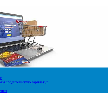
е
ям “родительскую зарплату”
ения