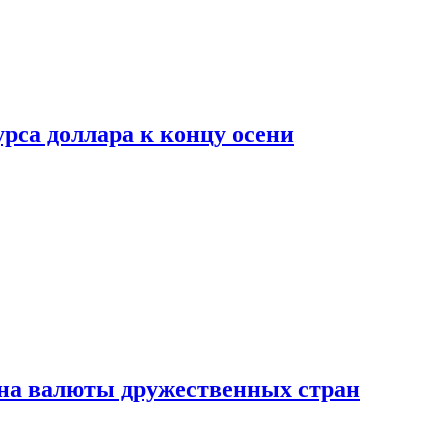
рса доллара к концу осени
на валюты дружественных стран