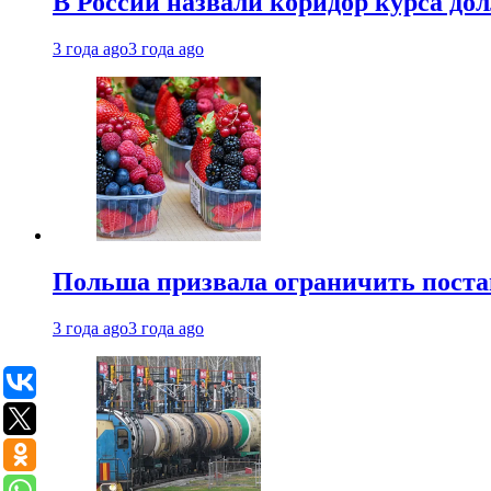
В России назвали коридор курса до
3 года ago
3 года ago
Польша призвала ограничить поста
3 года ago
3 года ago