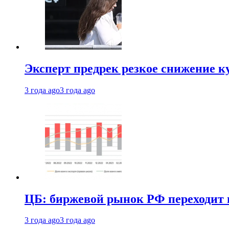
Эксперт предрек резкое снижение ку
3 года ago
3 года ago
ЦБ: биржевой рынок РФ переходит 
3 года ago
3 года ago