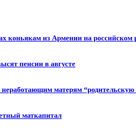
вах коньякам из Армении на российском
высят пенсии в августе
 неработающим матерям “родительскую 
детный маткапитал