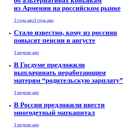
об альтернативах коньякам
из Армении на российском рынке
3 года ago
3 года ago
Стало известно, кому из россиян
повысят пенсии в августе
3 недели ago
В Госдуме предложили
выплачивать неработающим
матерям “родительскую зарплату”
3 недели ago
В России предложили ввести
многодетный маткапитал
3 недели ago