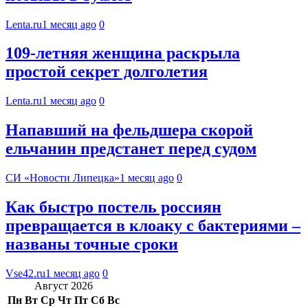
Lenta.ru
1 месяц ago
0
109-летняя женщина раскрыла
простой секрет долголетия
Lenta.ru
1 месяц ago
0
Напавший на фельдшера скорой
ельчанин предстанет перед судом
СИ «Новости Липецка»
1 месяц ago
0
Как быстро постель россиян
превращается в клоаку с бактериями –
названы точные сроки
Vse42.ru
1 месяц ago
0
Август 2026
Пн
Вт
Ср
Чт
Пт
Сб
Вс