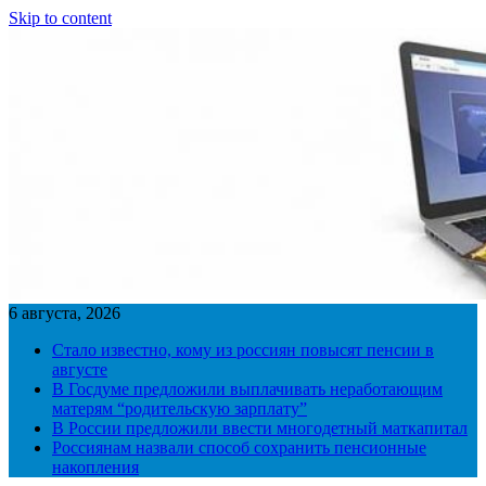
Skip to content
6 августа, 2026
Стало известно, кому из россиян повысят пенсии в
августе
В Госдуме предложили выплачивать неработающим
матерям “родительскую зарплату”
В России предложили ввести многодетный маткапитал
Россиянам назвали способ сохранить пенсионные
накопления