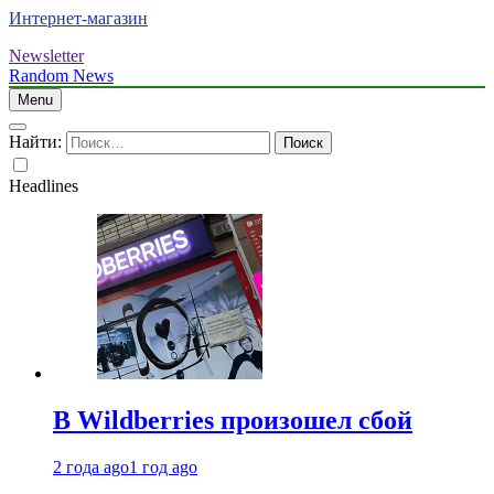
Интернет-магазин
Newsletter
Random News
Menu
Найти:
Headlines
В Wildberries произошел сбой
2 года ago
1 год ago