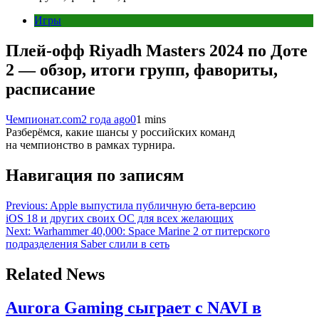
Игры
Плей-офф Riyadh Masters 2024 по Доте
2 — обзор, итоги групп, фавориты,
расписание
Чемпионат.com
2 года ago
0
1 mins
Разберёмся, какие шансы у российских команд
на чемпионство в рамках турнира.
Навигация по записям
Previous:
Apple выпустила публичную бета-версию
iOS 18 и других своих ОС для всех желающих
Next:
Warhammer 40,000: Space Marine 2 от питерского
подразделения Saber слили в сеть
Related News
Aurora Gaming сыграет с NAVI в