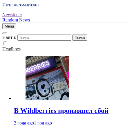
Интернет-магазин
Newsletter
Random News
Menu
Найти:
Headlines
В Wildberries произошел сбой
2 года ago
1 год ago