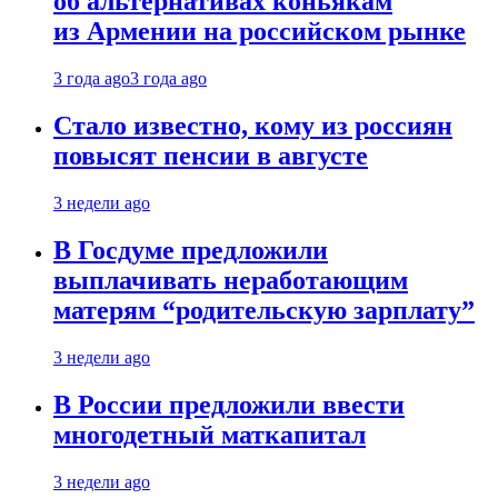
об альтернативах коньякам
из Армении на российском рынке
3 года ago
3 года ago
Стало известно, кому из россиян
повысят пенсии в августе
3 недели ago
В Госдуме предложили
выплачивать неработающим
матерям “родительскую зарплату”
3 недели ago
В России предложили ввести
многодетный маткапитал
3 недели ago