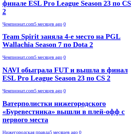
финале ESL Pro League Season 23 по CS
2
Чемпионат.com
5 месяцев ago
0
Team Spirit заняла 4-е место на PGL
Wallachia Season 7 по Dota 2
Чемпионат.com
5 месяцев ago
0
NAVI обыграла FUT и вышла в финал
ESL Pro League Season 23 по CS 2
Чемпионат.com
5 месяцев ago
0
Ватерполистки нижегородского
«Буревестника» вышли в плей-офф с
первого места
Нижегородская правда
5 месяцев ago
0