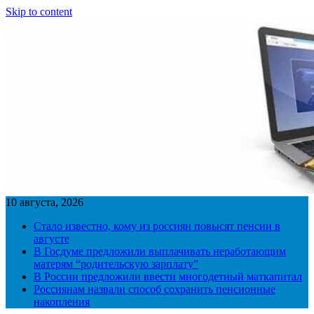
Skip to content
10 августа, 2026
Стало известно, кому из россиян повысят пенсии в
августе
В Госдуме предложили выплачивать неработающим
матерям “родительскую зарплату”
В России предложили ввести многодетный маткапитал
Россиянам назвали способ сохранить пенсионные
накопления