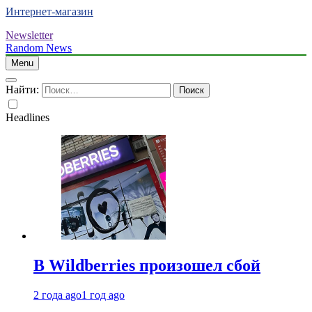
Интернет-магазин
Newsletter
Random News
Menu
Найти:
Headlines
В Wildberries произошел сбой
2 года ago
1 год ago