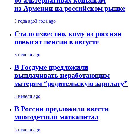
об альтернативах коньякам
из Армении на российском рынке
3 года ago
3 года ago
Стало известно, кому из россиян
повысят пенсии в августе
3 недели ago
В Госдуме предложили
выплачивать неработающим
матерям “родительскую зарплату”
3 недели ago
В России предложили ввести
многодетный маткапитал
3 недели ago