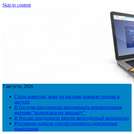
Skip to content
7 августа, 2026
Стало известно, кому из россиян повысят пенсии в
августе
В Госдуме предложили выплачивать неработающим
матерям “родительскую зарплату”
В России предложили ввести многодетный маткапитал
Россиянам назвали способ сохранить пенсионные
накопления