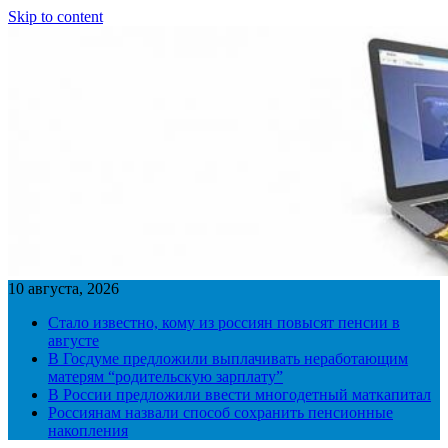
Skip to content
10 августа, 2026
Стало известно, кому из россиян повысят пенсии в
августе
В Госдуме предложили выплачивать неработающим
матерям “родительскую зарплату”
В России предложили ввести многодетный маткапитал
Россиянам назвали способ сохранить пенсионные
накопления