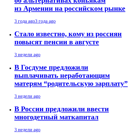
об альтернативах коньякам
из Армении на российском рынке
3 года ago
3 года ago
Стало известно, кому из россиян
повысят пенсии в августе
3 недели ago
В Госдуме предложили
выплачивать неработающим
матерям “родительскую зарплату”
3 недели ago
В России предложили ввести
многодетный маткапитал
3 недели ago