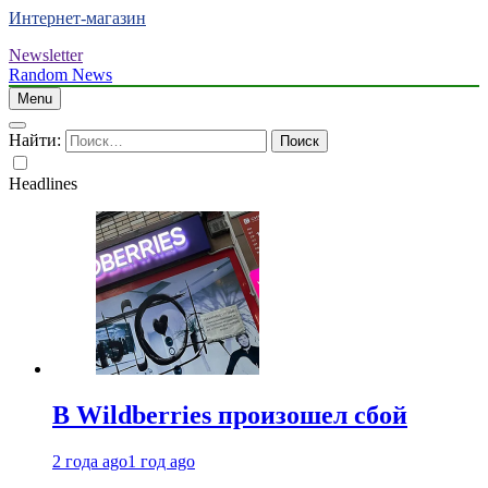
Интернет-магазин
Newsletter
Random News
Menu
Найти:
Headlines
В Wildberries произошел сбой
2 года ago
1 год ago