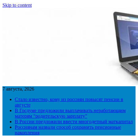
Skip to content
7 августа, 2026
Стало известно, кому из россиян повысят пенсии в
августе
В Госдуме предложили выплачивать неработающим
матерям “родительскую зарплату”
В России предложили ввести многодетный маткапитал
Россиянам назвали способ сохранить пенсионные
накопления