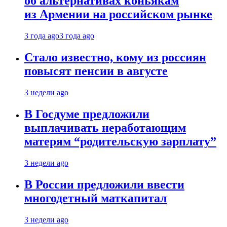
об альтернативах коньякам
из Армении на российском рынке
3 года ago
3 года ago
Стало известно, кому из россиян
повысят пенсии в августе
3 недели ago
В Госдуме предложили
выплачивать неработающим
матерям “родительскую зарплату”
3 недели ago
В России предложили ввести
многодетный маткапитал
3 недели ago