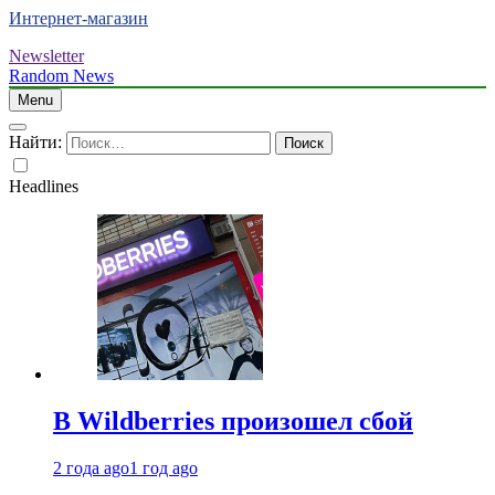
Интернет-магазин
Newsletter
Random News
Menu
Найти:
Headlines
В Wildberries произошел сбой
2 года ago
1 год ago