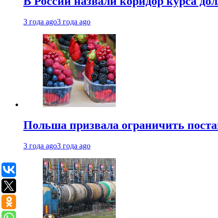
В России назвали коридор курса до
3 года ago
3 года ago
Польша призвала ограничить поста
3 года ago
3 года ago