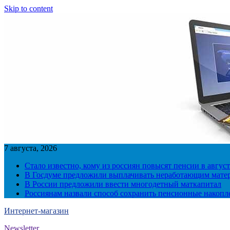
Skip to content
7 августа, 2026
Стало известно, кому из россиян повысят пенсии в август
В Госдуме предложили выплачивать неработающим матер
В России предложили ввести многодетный маткапитал
Россиянам назвали способ сохранить пенсионные накопл
Интернет-магазин
Newsletter