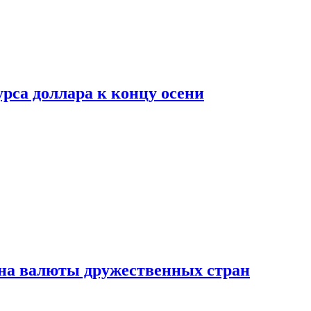
рса доллара к концу осени
на валюты дружественных стран