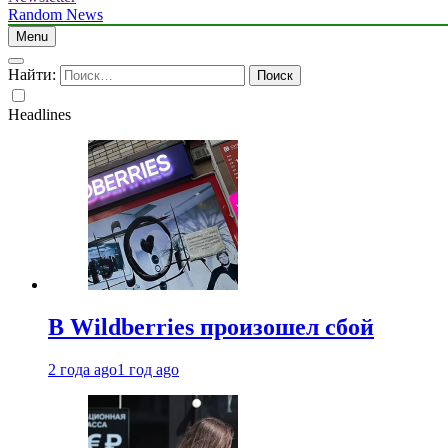
Random News
Menu
Найти:
Headlines
В Wildberries произошел сбой
2 года ago
1 год ago