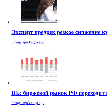
Эксперт предрек резкое снижение ку
3 года ago
3 года ago
ЦБ: биржевой рынок РФ переходит 
3 года ago
3 года ago