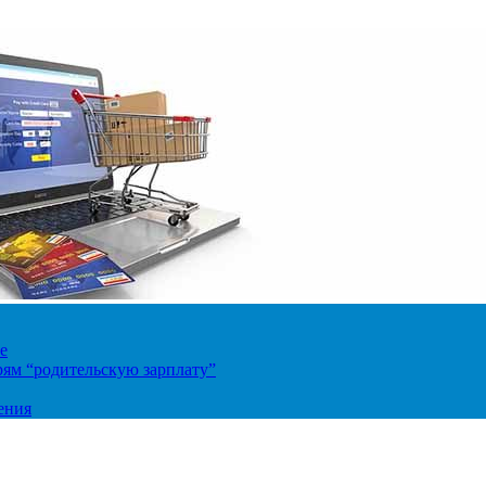
е
ям “родительскую зарплату”
ения