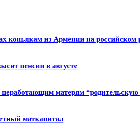
вах коньякам из Армении на российском
высят пенсии в августе
 неработающим матерям “родительскую 
детный маткапитал