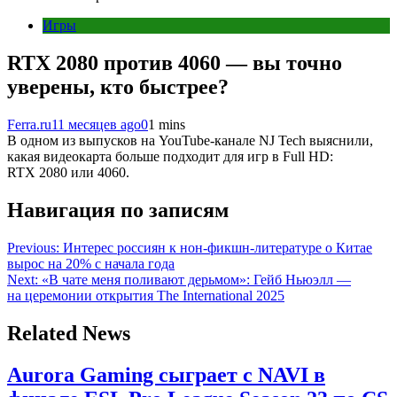
Игры
RTX 2080 против 4060 — вы точно
уверены, кто быстрее?
Ferra.ru
11 месяцев ago
0
1 mins
В одном из выпусков на YouTube-канале NJ Tech выяснили,
какая видеокарта больше подходит для игр в Full HD:
RTX 2080 или 4060.
Навигация по записям
Previous:
Интерес россиян к нон-фикшн-литературе о Китае
вырос на 20% с начала года
Next:
«В чате меня поливают дерьмом»: Гейб Ньюэлл —
на церемонии открытия The International 2025
Related News
Aurora Gaming сыграет с NAVI в