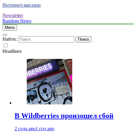
Интернет-магазин
Newsletter
Random News
Menu
Найти:
Headlines
В Wildberries произошел сбой
2 года ago
1 год ago