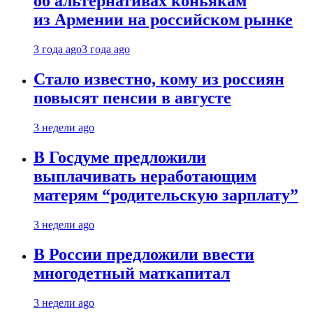
об альтернативах коньякам
из Армении на российском рынке
3 года ago
3 года ago
Стало известно, кому из россиян
повысят пенсии в августе
3 недели ago
В Госдуме предложили
выплачивать неработающим
матерям “родительскую зарплату”
3 недели ago
В России предложили ввести
многодетный маткапитал
3 недели ago