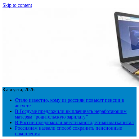
Skip to content
8 августа, 2026
Стало известно, кому из россиян повысят пенсии в
августе
В Госдуме предложили выплачивать неработающим
матерям “родительскую зарплату”
В России предложили ввести многодетный маткапитал
Россиянам назвали способ сохранить пенсионные
накопления