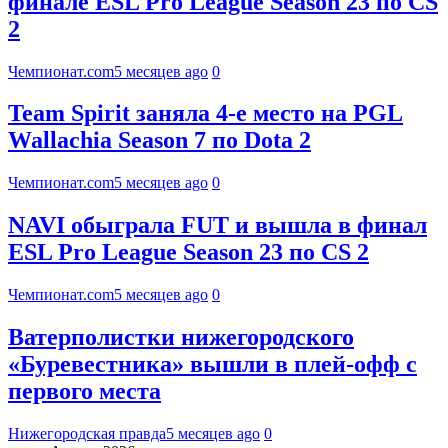
финале ESL Pro League Season 23 по CS
2
Чемпионат.com
5 месяцев ago
0
Team Spirit заняла 4-е место на PGL
Wallachia Season 7 по Dota 2
Чемпионат.com
5 месяцев ago
0
NAVI обыграла FUT и вышла в финал
ESL Pro League Season 23 по CS 2
Чемпионат.com
5 месяцев ago
0
Ватерполистки нижегородского
«Буревестника» вышли в плей-офф с
первого места
Нижегородская правда
5 месяцев ago
0