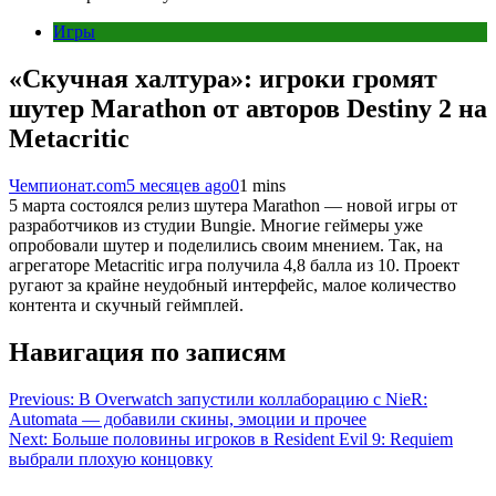
Игры
«Скучная халтура»: игроки громят
шутер Marathon от авторов Destiny 2 на
Metacritic
Чемпионат.com
5 месяцев ago
0
1 mins
5 марта состоялся релиз шутера Marathon — новой игры от
разработчиков из студии Bungie. Многие геймеры уже
опробовали шутер и поделились своим мнением. Так, на
агрегаторе Metacritic игра получила 4,8 балла из 10. Проект
ругают за крайне неудобный интерфейс, малое количество
контента и скучный геймплей.
Навигация по записям
Previous:
В Overwatch запустили коллаборацию с NieR:
Automata — добавили скины, эмоции и прочее
Next:
Больше половины игроков в Resident Evil 9: Requiem
выбрали плохую концовку