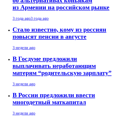
об альтернативах коньякам
из Армении на российском рынке
3 года ago
3 года ago
Стало известно, кому из россиян
повысят пенсии в августе
3 недели ago
В Госдуме предложили
выплачивать неработающим
матерям “родительскую зарплату”
3 недели ago
В России предложили ввести
многодетный маткапитал
3 недели ago