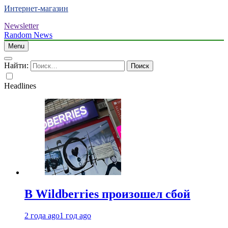
Интернет-магазин
Newsletter
Random News
Menu
Найти:
Headlines
В Wildberries произошел сбой
2 года ago
1 год ago