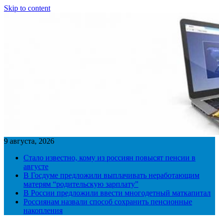
Skip to content
9 августа, 2026
Стало известно, кому из россиян повысят пенсии в
августе
В Госдуме предложили выплачивать неработающим
матерям “родительскую зарплату”
В России предложили ввести многодетный маткапитал
Россиянам назвали способ сохранить пенсионные
накопления