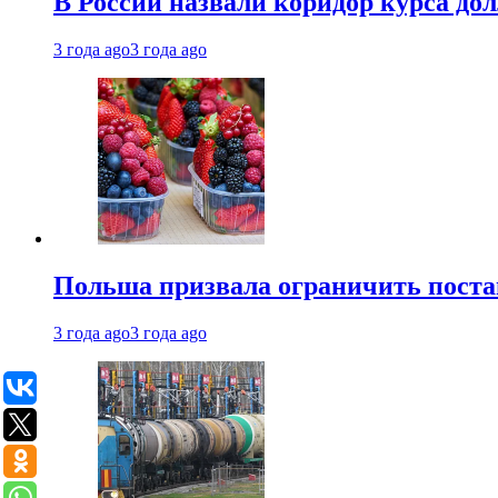
В России назвали коридор курса до
3 года ago
3 года ago
Польша призвала ограничить поста
3 года ago
3 года ago