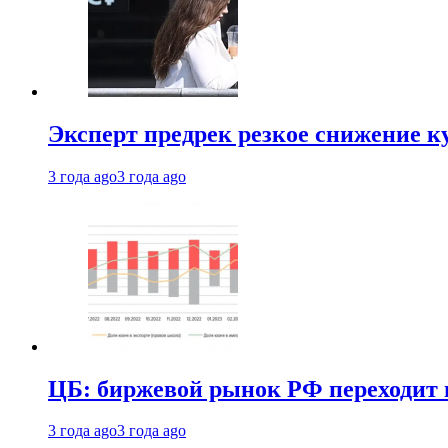
Эксперт предрек резкое снижение ку
3 года ago
3 года ago
ЦБ: биржевой рынок РФ переходит 
3 года ago
3 года ago