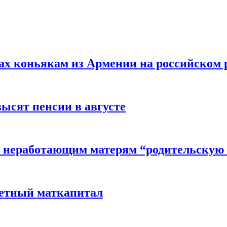
вах коньякам из Армении на российском
высят пенсии в августе
 неработающим матерям “родительскую 
детный маткапитал