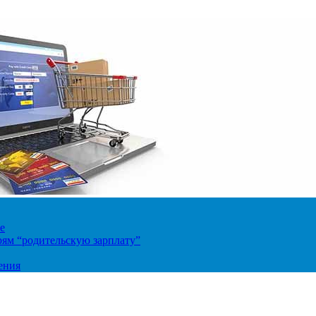
е
ям “родительскую зарплату”
ения