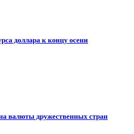
рса доллара к концу осени
на валюты дружественных стран