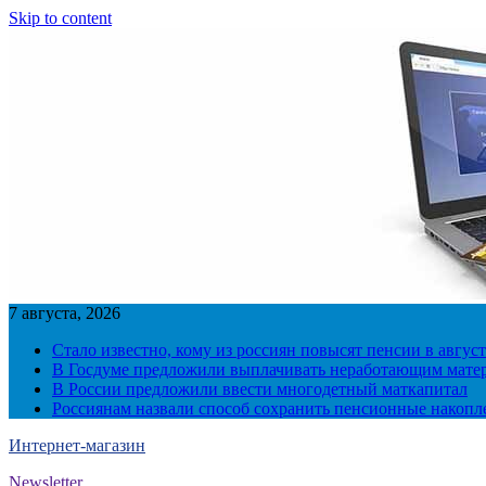
Skip to content
7 августа, 2026
Стало известно, кому из россиян повысят пенсии в август
В Госдуме предложили выплачивать неработающим матер
В России предложили ввести многодетный маткапитал
Россиянам назвали способ сохранить пенсионные накопл
Интернет-магазин
Newsletter