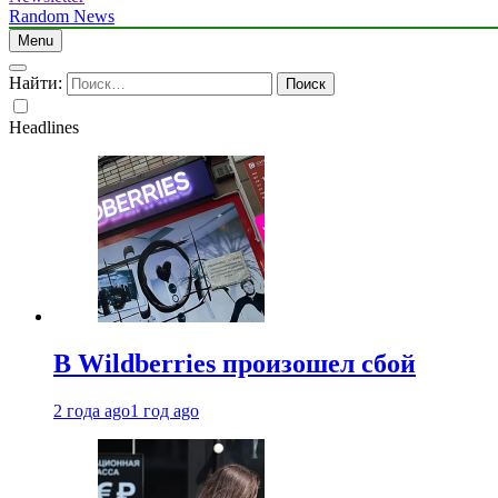
Random News
Menu
Найти:
Headlines
В Wildberries произошел сбой
2 года ago
1 год ago