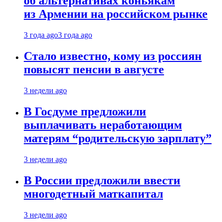
об альтернативах коньякам
из Армении на российском рынке
3 года ago
3 года ago
Стало известно, кому из россиян
повысят пенсии в августе
3 недели ago
В Госдуме предложили
выплачивать неработающим
матерям “родительскую зарплату”
3 недели ago
В России предложили ввести
многодетный маткапитал
3 недели ago