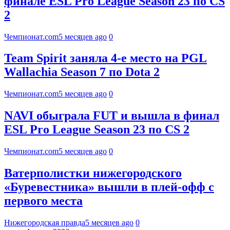
финале ESL Pro League Season 23 по CS
2
Чемпионат.com
5 месяцев ago
0
Team Spirit заняла 4-е место на PGL
Wallachia Season 7 по Dota 2
Чемпионат.com
5 месяцев ago
0
NAVI обыграла FUT и вышла в финал
ESL Pro League Season 23 по CS 2
Чемпионат.com
5 месяцев ago
0
Ватерполистки нижегородского
«Буревестника» вышли в плей-офф с
первого места
Нижегородская правда
5 месяцев ago
0