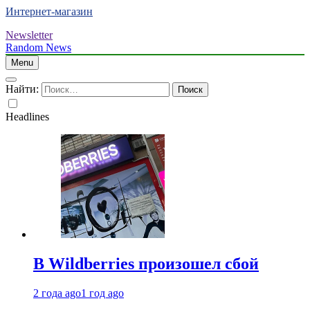
Интернет-магазин
Newsletter
Random News
Menu
Найти:
Headlines
В Wildberries произошел сбой
2 года ago
1 год ago