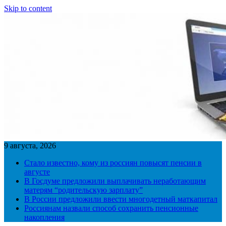
Skip to content
9 августа, 2026
Стало известно, кому из россиян повысят пенсии в
августе
В Госдуме предложили выплачивать неработающим
матерям “родительскую зарплату”
В России предложили ввести многодетный маткапитал
Россиянам назвали способ сохранить пенсионные
накопления