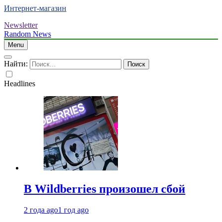
Интернет-магазин
Newsletter
Random News
Menu
Найти:
Headlines
В Wildberries произошел сбой
2 года ago
1 год ago