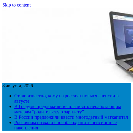
Skip to content
8 августа, 2026
Стало известно, кому из россиян повысят пенсии в
августе
В Госдуме предложили выплачивать неработающим
матерям “родительскую зарплату”
В России предложили ввести многодетный маткапитал
Россиянам назвали способ сохранить пенсионные
накопления