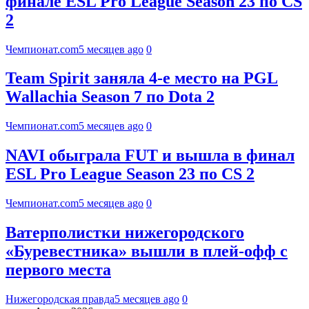
финале ESL Pro League Season 23 по CS
2
Чемпионат.com
5 месяцев ago
0
Team Spirit заняла 4-е место на PGL
Wallachia Season 7 по Dota 2
Чемпионат.com
5 месяцев ago
0
NAVI обыграла FUT и вышла в финал
ESL Pro League Season 23 по CS 2
Чемпионат.com
5 месяцев ago
0
Ватерполистки нижегородского
«Буревестника» вышли в плей-офф с
первого места
Нижегородская правда
5 месяцев ago
0