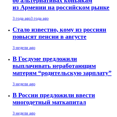
об альтернативах коньякам
из Армении на российском рынке
3 года ago
3 года ago
Стало известно, кому из россиян
повысят пенсии в августе
3 недели ago
В Госдуме предложили
выплачивать неработающим
матерям “родительскую зарплату”
3 недели ago
В России предложили ввести
многодетный маткапитал
3 недели ago