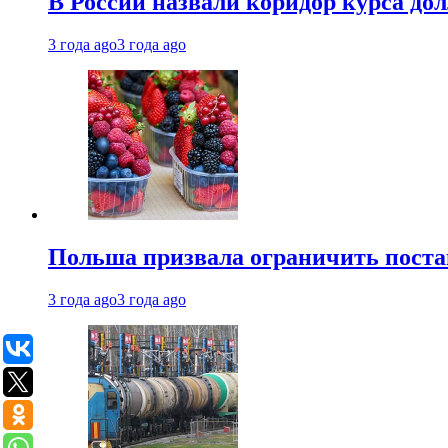
В России назвали коридор курса до
3 года ago
3 года ago
Польша призвала ограничить поста
3 года ago
3 года ago