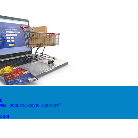
е
ям “родительскую зарплату”
ения