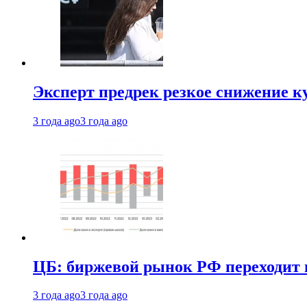
Эксперт предрек резкое снижение ку
3 года ago
3 года ago
ЦБ: биржевой рынок РФ переходит 
3 года ago
3 года ago