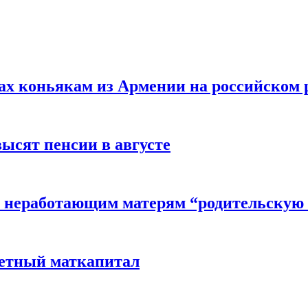
вах коньякам из Армении на российском
высят пенсии в августе
 неработающим матерям “родительскую 
детный маткапитал