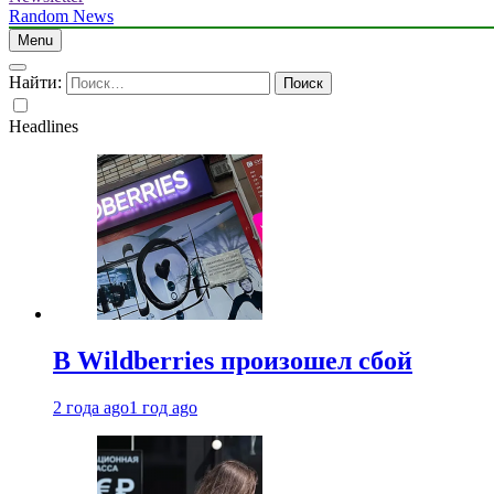
Random News
Menu
Найти:
Headlines
В Wildberries произошел сбой
2 года ago
1 год ago