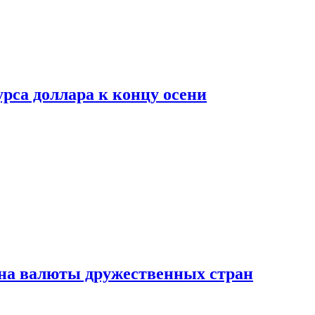
рса доллара к концу осени
на валюты дружественных стран