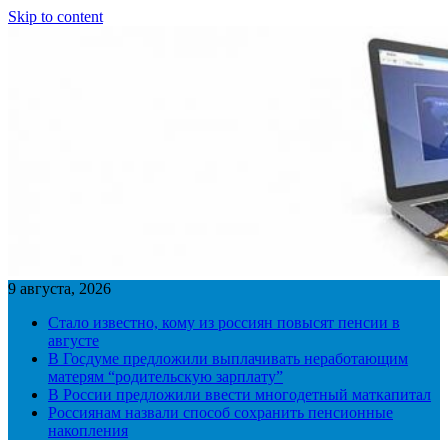
Skip to content
9 августа, 2026
Стало известно, кому из россиян повысят пенсии в
августе
В Госдуме предложили выплачивать неработающим
матерям “родительскую зарплату”
В России предложили ввести многодетный маткапитал
Россиянам назвали способ сохранить пенсионные
накопления