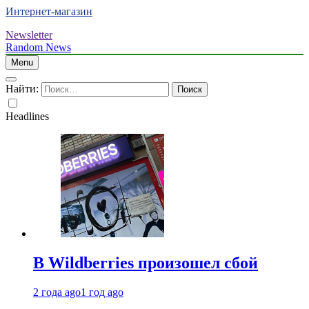
Интернет-магазин
Newsletter
Random News
Menu
Найти:
Headlines
В Wildberries произошел сбой
2 года ago
1 год ago