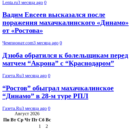
Lenta.ru
3 месяца ago
0
Вадим Евсеев высказался после
поражения махачкалинского «Динамо»
от «Ростова»
Чемпионат.com
3 месяца ago
0
Дзюба обратился к болельщикам перед
матчем “Акрона” с “Краснодаром”
Газета.Ru
3 месяца ago
0
“Ростов” обыграл махачкалинское
“Динамо” в 28-м туре РПЛ
Газета.Ru
3 месяца ago
0
Август 2026
Пн
Вт
Ср
Чт
Пт
Сб
Вс
1
2