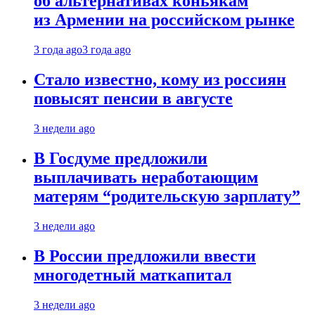
об альтернативах коньякам
из Армении на российском рынке
3 года ago
3 года ago
Стало известно, кому из россиян
повысят пенсии в августе
3 недели ago
В Госдуме предложили
выплачивать неработающим
матерям “родительскую зарплату”
3 недели ago
В России предложили ввести
многодетный маткапитал
3 недели ago