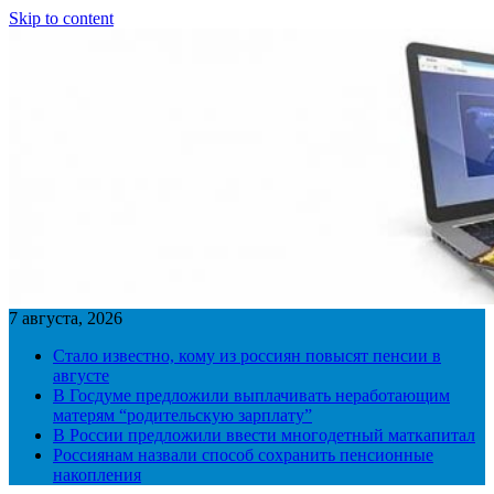
Skip to content
7 августа, 2026
Стало известно, кому из россиян повысят пенсии в
августе
В Госдуме предложили выплачивать неработающим
матерям “родительскую зарплату”
В России предложили ввести многодетный маткапитал
Россиянам назвали способ сохранить пенсионные
накопления