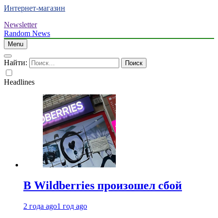
Интернет-магазин
Newsletter
Random News
Menu
Найти:
Headlines
В Wildberries произошел сбой
2 года ago
1 год ago