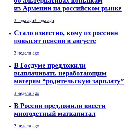
об альтернативах коньякам
из Армении на российском рынке
3 года ago
3 года ago
Стало известно, кому из россиян
повысят пенсии в августе
3 недели ago
В Госдуме предложили
выплачивать неработающим
матерям “родительскую зарплату”
3 недели ago
В России предложили ввести
многодетный маткапитал
3 недели ago